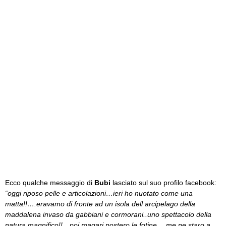
Ecco qualche messaggio di
Bubi
lasciato sul suo profilo facebook:
“oggi riposo pelle e articolazioni…ieri ho nuotato come una
matta!!….eravamo di fronte ad un isola dell arcipelago della
maddalena invaso da gabbiani e cormorani..uno spettacolo della
natura magnifico!!…poi magari postero le fotine….me ne staro a