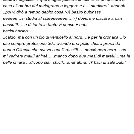
casa all ombra del melograno a leggere e a….studiare!!..ahahah
..poi vi dirò a tempo debito cosa.:-)) besito bubinsss
eeeeee…si studia al soleeeeeeee….;-) dovere e piacere a pari
passo!!!…..e di tanto in tanto vi penso ♥ bubi
bacini bacino
..caldo..ma con un filo di venticello al nord….e per la cronaca…io
uso sempre protezione 30…avendo una pelle chiara presa da
nonna Olimpia che aveva capelli rossi!!!…..perciò nera nera….nn
mi vedrete mai!!!.ahimè…..manco dopo due mesi di mare!!!…ma la
pelle chiara …dicono sia.. chic!!…ahahahha…♥ baci di sale bubi”