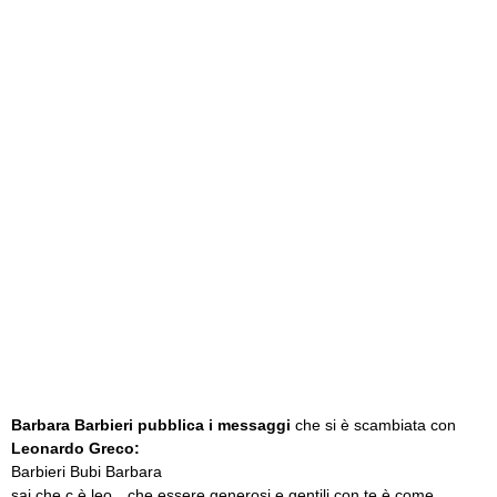
Barbara Barbieri pubblica i messaggi
che si è scambiata con
Leonardo Greco:
Barbieri Bubi Barbara
sai che c è leo…che essere generosi e gentili con te è come