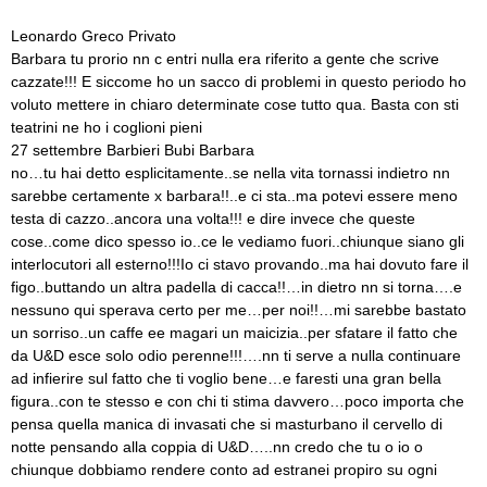
Leonardo Greco Privato
Barbara tu prorio nn c entri nulla era riferito a gente che scrive
cazzate!!! E siccome ho un sacco di problemi in questo periodo ho
voluto mettere in chiaro determinate cose tutto qua. Basta con sti
teatrini ne ho i coglioni pieni
27 settembre Barbieri Bubi Barbara
no…tu hai detto esplicitamente..se nella vita tornassi indietro nn
sarebbe certamente x barbara!!..e ci sta..ma potevi essere meno
testa di cazzo..ancora una volta!!! e dire invece che queste
cose..come dico spesso io..ce le vediamo fuori..chiunque siano gli
interlocutori all esterno!!!Io ci stavo provando..ma hai dovuto fare il
figo..buttando un altra padella di cacca!!…in dietro nn si torna….e
nessuno qui sperava certo per me…per noi!!…mi sarebbe bastato
un sorriso..un caffe ee magari un maicizia..per sfatare il fatto che
da U&D esce solo odio perenne!!!….nn ti serve a nulla continuare
ad infierire sul fatto che ti voglio bene…e faresti una gran bella
figura..con te stesso e con chi ti stima davvero…poco importa che
pensa quella manica di invasati che si masturbano il cervello di
notte pensando alla coppia di U&D…..nn credo che tu o io o
chiunque dobbiamo rendere conto ad estranei propiro su ogni