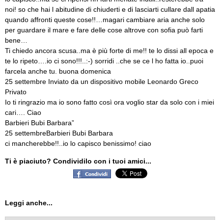
noi! so che hai l abitudine di chiuderti e di lasciarti cullare dall apatia
quando affronti queste cose!!…magari cambiare aria anche solo
per guardare il mare e fare delle cose altrove con sofia può farti
bene…
Ti chiedo ancora scusa..ma è più forte di me!! te lo dissi all epoca e
te lo ripeto….io ci sono!!!..:-) sorridi ..che se ce l ho fatta io..puoi
farcela anche tu. buona domenica
25 settembre Inviato da un dispositivo mobile Leonardo Greco
Privato
Io ti ringrazio ma io sono fatto così ora voglio star da solo con i miei
cari…. Ciao
Barbieri Bubi Barbara”
25 settembreBarbieri Bubi Barbara
ci mancherebbe!!..io lo capisco benissimo! ciao
Ti è piaciuto? Condividilo con i tuoi amici...
Leggi anche...