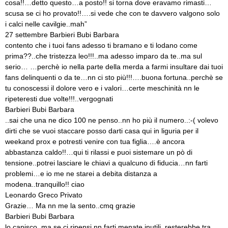
cosa!!…detto questo…a posto!! si torna dove eravamo rimasti…
scusa se ci ho provato!!….si vede che con te davvero valgono solo
i calci nelle cavilgie..mah”
27 settembre Barbieri Bubi Barbara
contento che i tuoi fans adesso ti bramano e ti lodano come
prima??..che tristezza leo!!!..ma adesso imparo da te..ma sul
serio… …perchè io nella parte della merda a farmi insultare dai tuoi
fans delinquenti o da te…nn ci sto più!!!….buona fortuna..perchè se
tu conoscessi il dolore vero e i valori…certe meschinità nn le
ripeteresti due volte!!!..vergognati
Barbieri Bubi Barbara
..sai che una ne dico 100 ne penso..nn ho più il numero..:-( volevo
dirti che se vuoi staccare posso darti casa qui in liguria per il
weekand prox e potresti venire con tua figlia….è ancora
abbastanza caldo!!…qui ti rilassi e puoi sistemare un pò di
tensione..potrei lasciare le chiavi a qualcuno di fiducia…nn farti
problemi…e io me ne starei a debita distanza a
modena..tranquillo!! ciao
Leonardo Greco Privato
Grazie… Ma nn me la sento..cmq grazie
Barbieri Bubi Barbara
lo capisco..ma se ci ripensi nn farti menate inutili..resterebbe tra