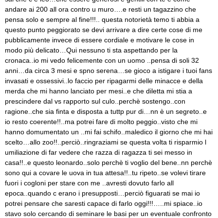
andare ai 200 all ora contro u muro….e resti un tagazzino che
pensa solo e sempre al fine!!!.. questa notorietà temo ti abbia a
questo punto peggiorato se devi arrivare a dire certe cose di me
pubblicamente invece di essere cordiale e motivare le cose in
modo più delicato…Qui nessuno ti sta aspettando per la
cronaca..io mi vedo felicemente con un uomo ..pensa di soli 32
anni…da circa 3 mesi e spno serena…se gioco a istigare i tuoi fans
invasati e ossessivi..lo faccio per ripagarmi delle minacce e della
merda che mi hanno lanciato per mesi..e che diletta mi stia a
prescindere dal vs rapporto sul culo..perchè sostengo..con
ragione..che sia finta e disposta a tuttp pur di…nn è un segreto..e
io resto coerente!!..ma potrei fare di molto peggio..visto che mi
hanno domumentato un ..mi fai schifo..maledico il giorno che mi hai
scelto…allo zoo!!..perciò..ringraziami se questa volta ti risparmio l
umiliazione di far vedere che razza di ragazza ti sei messo in
casa!!..e questo leonardo..solo perchè ti voglio del bene..nn perchè
sono qui a covare le uova in tua attesa!!..tu ripeto..se volevi tirare
fuori i cogloni per stare con me ..avresti dovuto farlo all
epoca..quando c erano i presupposti…perciò figuarati se mai io
potrei pensare che saresti capace di farlo oggi!!!…..mi spiace..io
stavo solo cercando di seminare le basi per un eventuale confronto