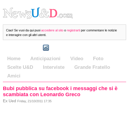
Ciao! Se vuoi da qui puoi
accedere al sito
o
registrarti
per commentare le notizie
e interagire con gli altri utenti.
Home
Anticipazioni
Video
Foto
Scelte U&D
Interviste
Grande Fratello
Amici
Bubi pubblica su facebook i messaggi che si è
scambiata con Leonardo Greco
Ex Ued
Friday, 21/10/2011 17:35