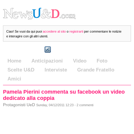
Ciao! Se vuoi da qui puoi
accedere al sito
o
registrarti
per commentare le notizie
e interagire con gli altri utenti.
Home
Anticipazioni
Video
Foto
Scelte U&D
Interviste
Grande Fratello
Amici
Pamela Pierini commenta su facebook un video
dedicato alla coppia
Protagonisti UeD
Sunday, 04/12/2011 12:23 - 2 commenti