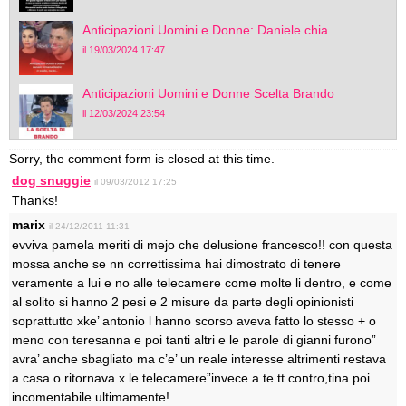
Anticipazioni Uomini e Donne: Daniele chia...
il 19/03/2024 17:47
Anticipazioni Uomini e Donne Scelta Brando
il 12/03/2024 23:54
Sorry, the comment form is closed at this time.
dog snuggie
il 09/03/2012 17:25
Thanks!
marix
il 24/12/2011 11:31
evviva pamela meriti di mejo che delusione francesco!! con questa
mossa anche se nn correttissima hai dimostrato di tenere
veramente a lui e no alle telecamere come molte li dentro, e come
al solito si hanno 2 pesi e 2 misure da parte degli opinionisti
soprattutto xke’ antonio l hanno scorso aveva fatto lo stesso + o
meno con teresanna e poi tanti altri e le parole di gianni furono”
avra’ anche sbagliato ma c’e’ un reale interesse altrimenti restava
a casa o ritornava x le telecamere”invece a te tt contro,tina poi
incomentabile ultimamente!