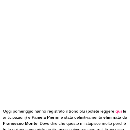
Oggi pomeriggio hanno registrato il trono blu (potete leggere
qui
le
anticipazioni) e
Pamela Pierini
è stata definitivamente
eliminata
da
Francesco Monte
. Devo dire che questo mi stupisce molto perchè
tutte noi avevamo visto un
Francesco diverso
mentre il
Francesco