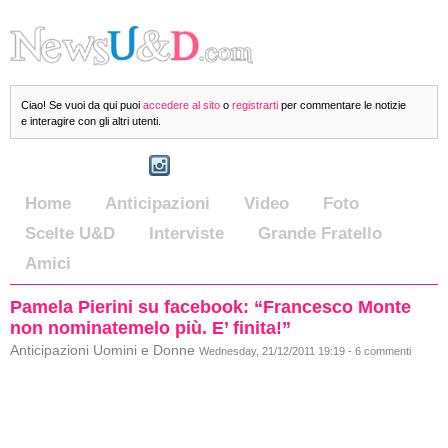
Ciao! Se vuoi da qui puoi
accedere al sito
o
registrarti
per commentare le notizie
e interagire con gli altri utenti.
Home
Anticipazioni
Video
Foto
Scelte U&D
Interviste
Grande Fratello
Amici
Pamela Pierini su facebook: “Francesco Monte
non nominatemelo più. E’ finita!”
Anticipazioni Uomini e Donne
Wednesday, 21/12/2011 19:19 - 6 commenti