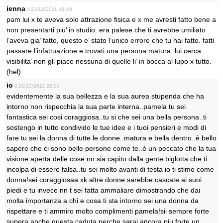
ienna
il 23/12/2011 19:28
pam lui x te aveva solo attrazione fisica e x me avresti fatto bene a
non presentarti piu’ in studio. era palese che ti avrebbe umiliato
l’aveva gia’ fatto, questo e’ stato l’unico errore che tu hai fatto. fatti
passare l’infattuazione e trovati una persona matura. lui cerca
visibilita’ non gli piace nessuna di quelle li’ in bocca al lupo x tutto.
(hel)
io
il 21/12/2011 22:01
evidentemente la sua bellezza e la sua aurea stupenda che ha
intorno non rispecchia la sua parte interna..pamela tu sei
fantastica sei cosi coraggiosa..tu si che sei una bella persona..ti
sostengo in tutto condivido le tue idee e i tuoi pensieri e modi di
fare tu sei la donna di tutte le donne..matura e bella dentro..è bello
sapere che ci sono belle persone come te..è un peccato che la tua
visione aperta delle cose nn sia capito dalla gente biglotta che ti
incolpa di essere falsa..tu sei molto avanti di testa io ti stimo come
donna!sei coraggiosaa xk altre donne sarebbe cascate ai suoi
piedi e tu invece nn t sei fatta ammaliare dimostrando che dai
molta importanza a chi e cosa ti sta intorno sei una donna da
rispettare e ti ammiro molto complimenti pamela!sii sempre forte
supera anche questa caduta perche sarai ancora piu forte un