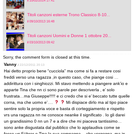
il 10/02/2014 17:41
Titoli canzoni esterne Trono Classico 8-10...
il 09/10/2013 16:48
Titoli canzoni Uomini e Donne 1 ottobre 20...
il 03/10/2013 09:42
Sorry, the comment form is closed at this time.
Vanny
il 22/12/2011 20:13
Hai detto proprio bene “cucciola” ma come si fa a restare cosi
freddi verso una ragazza ,in questo caso, che piange cosi …
addirittura con i singhiozzi. Mi stavo mettendo a piangere ank’io e
apparte Tina che nn ci sono parole per descriverla , e’ solo
frustrata…ma Giuseppe!!!!! e ci credo che si e’ beccato tutte quelle
corna, ma che uomo e’….
Mi dispiace dirlo ma al tipo piace
sentire solo la propria voce e basta di corteggiamento e rispetto
vrs una ragazza nn ne conosce neanke il significato . Io gli darei
un grandissimo 0 nn un 7 e a dire che mi piaceva tantissimo…
sono anke disgustata dal pubblico che lo applaudiva come se
fosse un Führer e Tina la sua compagna….che vergogna, ma in