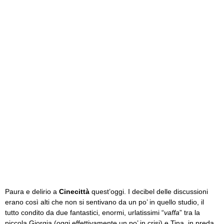
Paura e delirio a
Cinecittà
quest’oggi. I decibel delle discussioni
erano così alti che non si sentivano da un po’ in quello studio, il
tutto condito da due fantastici, enormi, urlatissimi “
vaffa
” tra la
piccola Giorgia (oggi effettivamente un po’ in crisi) e Tina, in preda