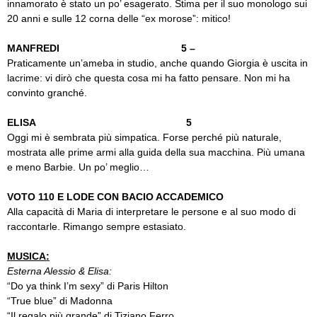
innamorato è stato un po’ esagerato. Stima per il suo monologo sui
20 anni e sulle 12 corna delle “ex morose”: mitico!
MANFREDI 5 –
Praticamente un’ameba in studio, anche quando Giorgia è uscita in
lacrime: vi dirò che questa cosa mi ha fatto pensare. Non mi ha
convinto granché.
ELISA 5
Oggi mi è sembrata più simpatica. Forse perché più naturale,
mostrata alle prime armi alla guida della sua macchina. Più umana
e meno Barbie. Un po’ meglio…
VOTO 110 E LODE CON BACIO ACCADEMICO
Alla capacità di Maria di interpretare le persone e al suo modo di
raccontarle. Rimango sempre estasiato.
MUSICA:
Esterna Alessio & Elisa:
“Do ya think I’m sexy” di Paris Hilton
“True blue” di Madonna
“Il regalo più grande” di Tiziano Ferro