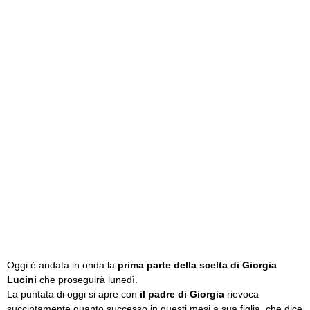
Oggi è andata in onda la
prima parte della scelta di Giorgia
Lucini
che proseguirà lunedì.
La puntata di oggi si apre con
il padre di Giorgia
rievoca
succintamente quanto successo in questi mesi a sua figlia, che dice