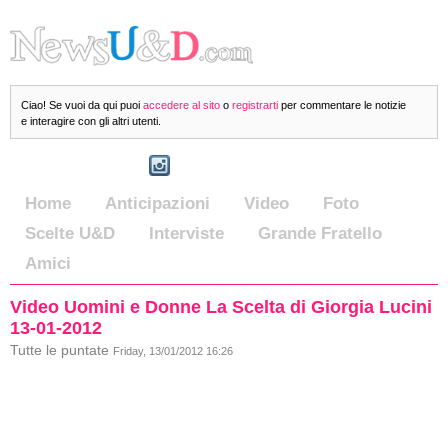
Ciao! Se vuoi da qui puoi
accedere al sito
o
registrarti
per commentare le notizie
e interagire con gli altri utenti.
Home
Anticipazioni
Video
Foto
Scelte U&D
Interviste
Grande Fratello
Amici
Video Uomini e Donne La Scelta di Giorgia Lucini
13-01-2012
Tutte le puntate
Friday, 13/01/2012 16:26