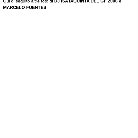
Qui di seguito altre foto di
DJ ISA IAQUINTA DEL GF 2006 e
MARCELO FUENTES
: