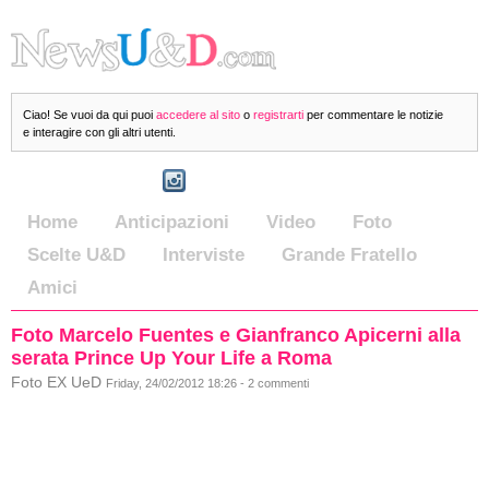
Ciao! Se vuoi da qui puoi
accedere al sito
o
registrarti
per commentare le notizie
e interagire con gli altri utenti.
Home
Anticipazioni
Video
Foto
Scelte U&D
Interviste
Grande Fratello
Amici
Foto Marcelo Fuentes e Gianfranco Apicerni alla
serata Prince Up Your Life a Roma
Foto EX UeD
Friday, 24/02/2012 18:26 - 2 commenti