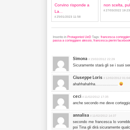
Corvino risponde a
non scelta, pub
il 27/03/2022 19:23
La...
il 25/01/2023 11:58
Inserito in
Protagonisti UeD
Tags:
francesca corteggier
passa a corteggiare alessio
,
francesca pierini faceboo
Simona
il 15/02/2012 22:29
Sicuramente starà gli se i suoi s
Giuseppe Loris
il 12/02/2012 01:04
ahahhahahha………………
ceci
il 11/02/2012 17:35
anche secondo me deve corteggiare A
annalisa
il 11/02/2012 14:37
secondo me francesca lo vorrebbe
poi Tina gli dirà sicuramente qual