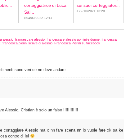
blic...
corteggiatrice di Luca
sui suoi corteggiator...
il 22/10/2021 13:29
Sal...
il 04/03/2022 12:47
à alessio
,
francesca e alessio
,
francesca e alessio uomini e donne
,
francesca
k
,
francesca pierini scrive di alessio
,
Francesca Pierini su facebook
entimenti sono veri se ne deve andare
lessio, Cristian è solo un falso !!!!!!!!!!!!
 cortaggiare Alessio ma x nn fare scena nn lo vuole fare xk sa ke
cosa contro di lei