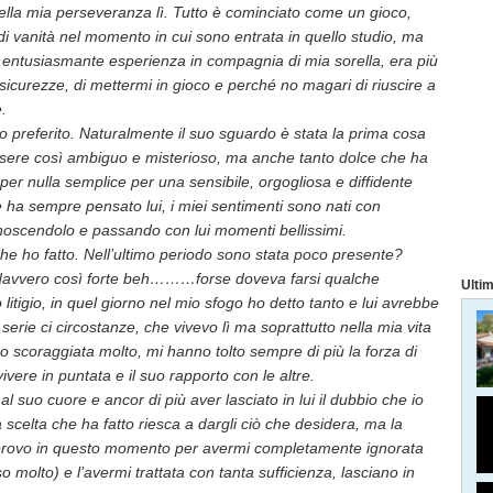
ella mia perseveranza lì. Tutto è cominciato come un gioco,
di vanità nel momento in cui sono entrata in quello studio, ma
 entusiasmante esperienza in compagnia di mia sorella, era più
nsicurezze, di mettermi in gioco e perché no magari di riuscire a
e.
io preferito. Naturalmente il suo sguardo è stata la prima cosa
essere così ambiguo e misterioso, ma anche tanto dolce che ha
 per nulla semplice per una sensibile, orgogliosa e diffidente
 ha sempre pensato lui, i miei sentimenti sono nati con
onoscendolo e passando con lui momenti bellissimi.
 che ho fatto. Nell’ultimo periodo sono stata poco presente?
a davvero così forte beh………forse doveva farsi qualche
Ultim
 litigio, in quel giorno nel mio sfogo ho detto tanto e lui avrebbe
erie ci circostanze, che vivevo lì ma soprattutto nella mia vita
o scoraggiata molto, mi hanno tolto sempre di più la forza di
vivere in puntata e il suo rapporto con le altre.
l suo cuore e ancor di più aver lasciato in lui il dubbio che io
a scelta che ha fatto riesca a dargli ciò che desidera, ma la
e provo in questo momento per avermi completamente ignorata
 molto) e l’avermi trattata con tanta sufficienza, lasciano in