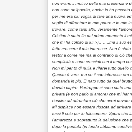
non erano il motivo della mia presenza e d
non sono un’ipocrita, anche io ho peccato 
per me era più voglia di fare una nuova ed
voglia di affrontare le mie paure e le mie i
trovare, come tanti altri, veramente l’amor
Cristian è stato fin dal primo momento il m
che mi ha colpito di lui ;-)……..ma il suo 
fatto crescere il mio interesse. Non è stato
testona come me ma al contrario di ciò che
semplicità e sono cresciuti con il tempo c
Non mi pento di nulla e rifarei tutto quello
Questo è vero, ma se il suo interesse er
domanda in più. E’ nato tutto da quel brutto
dovuto capire. Purtroppo ci sono state una s
privata (e non parlo di amore) che mi hann
riuscire ad affrontare ciò che avrei dovuto 
Mi dispiace non essere riuscita ad arrivare a
fossi lì solo per le telecamere. Spero che l
l’amarezza e soprattutto la delusione ch
dopo la puntata (in fondo abbiamo condiviso