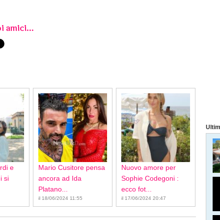
i amici...
Ultim
rdi e
Mario Cusitore pensa
Nuovo amore per
 si
ancora ad Ida
Sophie Codegoni :
Platano...
ecco fot...
il 18/06/2024 11:55
il 17/06/2024 20:47