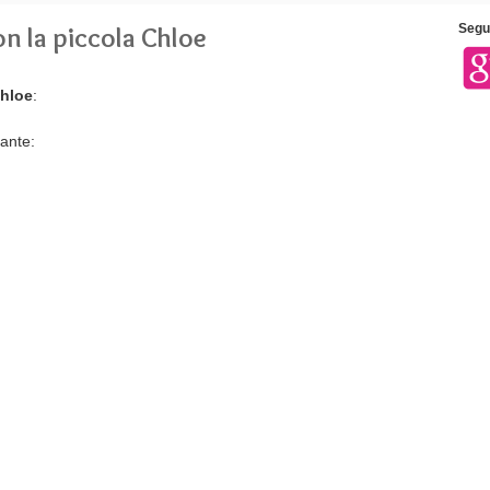
on la piccola Chloe
Segui
Chloe
:
rante: