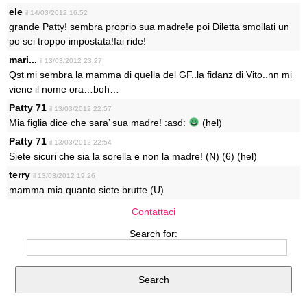
ele
il 14/03/2012 16:52
grande Patty! sembra proprio sua madre!e poi Diletta smollati un
po sei troppo impostata!fai ride!
mari...
il 13/03/2012 23:27
Qst mi sembra la mamma di quella del GF..la fidanz di Vito..nn mi
viene il nome ora…boh…
Patty 71
il 13/03/2012 22:57
Mia figlia dice che sara’ sua madre! :asd:
(hel)
Patty 71
il 13/03/2012 22:54
Siete sicuri che sia la sorella e non la madre! (N) (6) (hel)
terry
il 13/03/2012 19:26
mamma mia quanto siete brutte (U)
Contattaci
Search for: