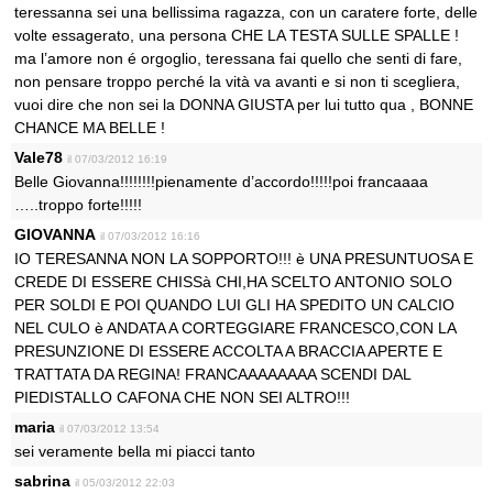
teressanna sei una bellissima ragazza, con un caratere forte, delle
volte essagerato, una persona CHE LA TESTA SULLE SPALLE !
ma l’amore non é orgoglio, teressana fai quello che senti di fare,
non pensare troppo perché la vità va avanti e si non ti scegliera,
vuoi dire che non sei la DONNA GIUSTA per lui tutto qua , BONNE
CHANCE MA BELLE !
Vale78
il 07/03/2012 16:19
Belle Giovanna!!!!!!!!pienamente d’accordo!!!!!poi francaaaa
…..troppo forte!!!!!
GIOVANNA
il 07/03/2012 16:16
IO TERESANNA NON LA SOPPORTO!!! è UNA PRESUNTUOSA E
CREDE DI ESSERE CHISSà CHI,HA SCELTO ANTONIO SOLO
PER SOLDI E POI QUANDO LUI GLI HA SPEDITO UN CALCIO
NEL CULO è ANDATA A CORTEGGIARE FRANCESCO,CON LA
PRESUNZIONE DI ESSERE ACCOLTA A BRACCIA APERTE E
TRATTATA DA REGINA! FRANCAAAAAAAA SCENDI DAL
PIEDISTALLO CAFONA CHE NON SEI ALTRO!!!
maria
il 07/03/2012 13:54
sei veramente bella mi piacci tanto
sabrina
il 05/03/2012 22:03