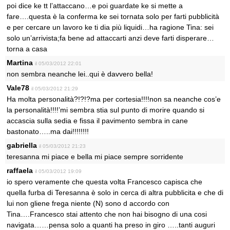
poi dice ke tt l’attaccano…e poi guardate ke si mette a
fare….questa è la conferma ke sei tornata solo per farti pubblicità
e per cercare un lavoro ke ti dia più liquidi…ha ragione Tina: sei
solo un’arrivista;fa bene ad attaccarti anzi deve farti disperare…
torna a casa
Martina
il 05/03/2012 22:01
non sembra neanche lei..qui è davvero bella!
Vale78
il 05/03/2012 21:29
Ha molta personalità?!?!?ma per cortesia!!!!non sa neanche cos’e
la personalità!!!!’mi sembra stia sul punto di morire quando si
accascia sulla sedia e fissa il pavimento sembra in cane
bastonato…..ma dai!!!!!!!!
gabriella
il 05/03/2012 21:23
teresanna mi piace e bella mi piace sempre sorridente
raffaela
il 05/03/2012 19:09
io spero veramente che questa volta Francesco capisca che
quella furba di Teresanna è solo in cerca di altra pubblicita e che di
lui non gliene frega niente (N) sono d accordo con
Tina….Francesco stai attento che non hai bisogno di una cosi
navigata……pensa solo a quanti ha preso in giro …..tanti auguri