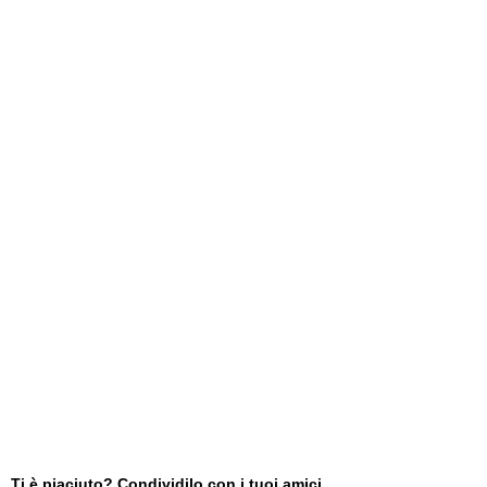
Ti è piaciuto? Condividilo con i tuoi amici...