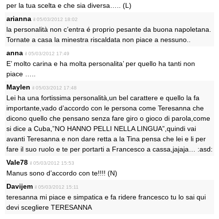
per la tua scelta e che sia diversa….. (L)
arianna
il 05/03/2012 18:02
la personalità non c’entra é proprio pesante da buona napoletana.
Tornate a casa la minestra riscaldata non piace a nessuno..
anna
il 05/03/2012 17:49
E’ molto carina e ha molta personalita’ per quello ha tanti non
piace …..
Maylen
il 05/03/2012 17:48
Lei ha una fortissima personalità,un bel carattere e quello la fa
importante,vado d’accordo con le persona come Teresanna che
dicono quello che pensano senza fare giro o gioco di parola,come
si dice a Cuba,”NO HANNO PELLI NELLA LINGUA”,quindi vai
avanti Teresanna e non dare retta a la Tina pensa che lei e li per
fare il suo ruolo e te per portarti a Francesco a cassa,jajaja… :asd:
Vale78
il 05/03/2012 15:53
Manus sono d’accordo con te!!!! (N)
Davijem
il 05/03/2012 15:11
teresanna mi piace e simpatica e fa ridere francesco tu lo sai qui
devi scegliere TERESANNA