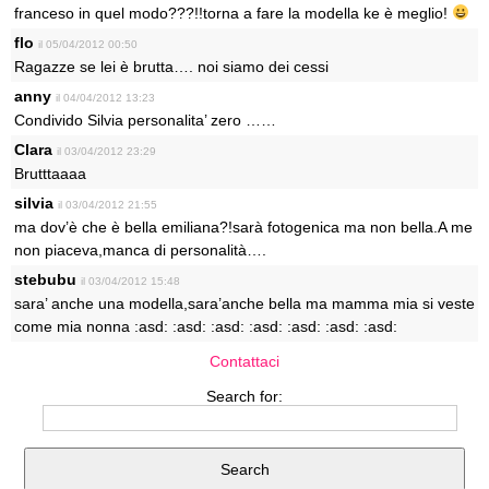
franceso in quel modo???!!torna a fare la modella ke è meglio!
flo
il 05/04/2012 00:50
Ragazze se lei è brutta…. noi siamo dei cessi
anny
il 04/04/2012 13:23
Condivido Silvia personalita’ zero ……
Clara
il 03/04/2012 23:29
Brutttaaaa
silvia
il 03/04/2012 21:55
ma dov’è che è bella emiliana?!sarà fotogenica ma non bella.A me
non piaceva,manca di personalità….
stebubu
il 03/04/2012 15:48
sara’ anche una modella,sara’anche bella ma mamma mia si veste
come mia nonna :asd: :asd: :asd: :asd: :asd: :asd: :asd:
Contattaci
Search for: