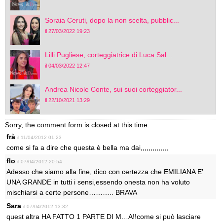
Soraia Ceruti, dopo la non scelta, pubblic...
il 27/03/2022 19:23
Lilli Pugliese, corteggiatrice di Luca Sal...
il 04/03/2022 12:47
Andrea Nicole Conte, sui suoi corteggiator...
il 22/10/2021 13:29
Sorry, the comment form is closed at this time.
frà
il 11/04/2012 01:23
come si fa a dire che questa è bella ma dai,,,,,,,,,,,,,,
flo
il 07/04/2012 20:54
Adesso che siamo alla fine, dico con certezza che EMILIANA E’
UNA GRANDE in tutti i sensi,essendo onesta non ha voluto
mischiarsi a certe persone……….. BRAVA
Sara
il 07/04/2012 13:32
quest altra HA FATTO 1 PARTE DI M…A!!come si può lasciare