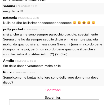
sabrina
il 09/05/2012 21:42
magnifiche!!!!
natascia
il 09/05/2012 21:35
Nulla da dire bellissimeeeeeeeeeeeeeeeeeee
polly pocket
il 09/05/2012 19:22
si si anche a me sono sempre parecchio piaciute, specialmente
Serena che ho da sempre seguito di più e mi è sempre piaciuta
molto, da quando si era messa con Giovanni (non mi ricordo bene
il cognome) e poi, però non ricordo bene quando e il perchè si
sono lasciati e il post-lasciati… (Y) (Y) (hel)
Amelia
il 09/05/2012 16:16
Sm delle donne veramente molto belle
Rocki
il 09/05/2012 12:48
Semplicemente fantastiche loro sono delle vere donne ma dove’
diego?
Contattaci
Search for: