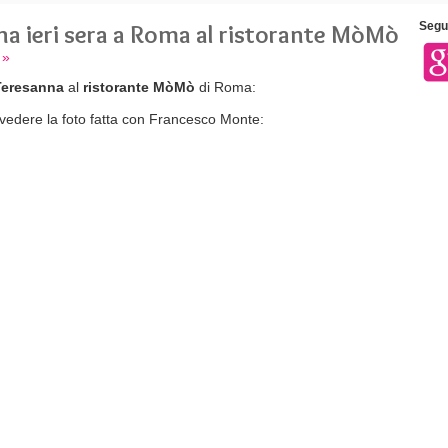
a ieri sera a Roma al ristorante MòMò
Segui
 »
Teresanna
al
ristorante MòMò
di Roma:
 vedere la foto fatta con Francesco Monte: