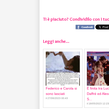
Ti è piaciuto? Condividilo con i tuo
Leggi anche...
Federico e Carola si
È finita tra Lu
sono lasciati
Daffrè ed Ale
il 27/06/2023 00:43
S...
il 18/05/2023 12:23