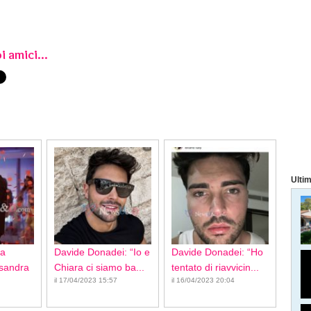
i amici...
Ultim
ca
Davide Donadei: “Io e
Davide Donadei: “Ho
ssandra
Chiara ci siamo ba...
tentato di riavvicin...
il 17/04/2023 15:57
il 16/04/2023 20:04