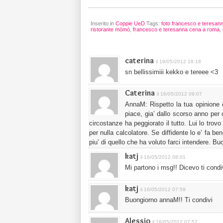
Inserito in
Coppie UeD
Tags:
foto francesco e teresan
ristorante mòmò
,
francesco e teresanna cena a roma
,
caterina
il 19/05/2012 18:18
sn bellissimiii kekko e tereee <3
Caterina
il 16/05/2012 09:07
AnnaM: Rispetto la tua opinione 
piace, gia’ dallo scorso anno per
circostanze ha peggiorato il tutto. Lui lo tr
per nulla calcolatore. Se diffidente lo e’ fa b
piu’ di quello che ha voluto farci intendere. Buo
katj
il 16/05/2012 08:01
Mi partono i msg!! Dicevo ti cond
katj
il 16/05/2012 07:59
Buongiorno annaM!! Ti condivi
Alessio
il 16/05/2012 07:57