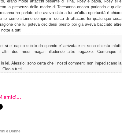
molto, erano molte attacchi pesante di Tina, Rosy e paola, Rosy si è
a con la presenza della madre di Teresanna ancora parlando e quelle
sanna ha parlato che aveva dato a lui un’altra oportunità è chiaro
gente come stanno sempre in cerca di attacare lei qualunque cosa
agione che lui poteva decidersi presto poi già aveva bacciato altre
otte a tutti!
i si e’ capito subito da quando e’ arrivata e mi sono chiesta infatti
r altri due mesi magari illudendo altre ragazze. Comunque il
sti in lei. Alessio: sono certa che i nostri commenti non impediscano la
. Ciao a tutti
i amici...
mini e Donne