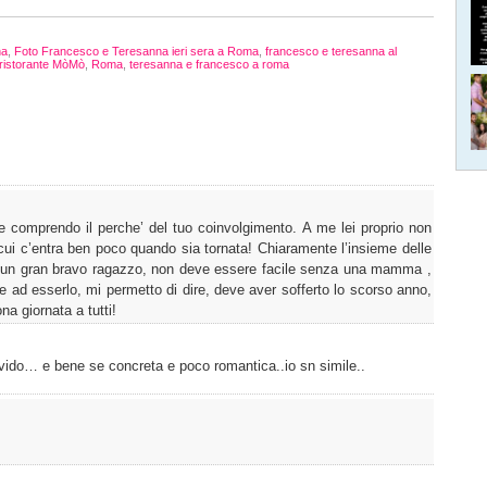
na
,
Foto Francesco e Teresanna ieri sera a Roma
,
francesco e teresanna al
ristorante MòMò
,
Roma
,
teresanna e francesco a roma
e comprendo il perche’ del tuo coinvolgimento. A me lei proprio non
 cui c’entra ben poco quando sia tornata! Chiaramente l’insieme delle
ovo un gran bravo ragazzo, non deve essere facile senza una mamma ,
ene ad esserlo, mi permetto di dire, deve aver sofferto lo scorso anno,
na giornata a tutti!
ivido… e bene se concreta e poco romantica..io sn simile..