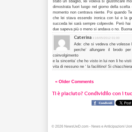
stato un sbaglio, lei voleva si giustificare 
dimostrata fuori luogo nel giorno della scelt
momento non centrava niente. Poi quando Tere
che lei stava essendo ironica con lui e la 
succeda lei sarà sempre colpevole. Però hai r
due sapeva più o meno si andava o no. Buona n
Caterina
il 16/05/2012 01:00
Ade: che si vedeva che volesse le
perche’ allungare il brodo pe
coinvolgimento
e la sincerita’ che ho visto in lui non li ho vi
vita di nessuno ne ‘ la facilitino! Si chiacchiera
« Older Comments
Ti è piaciuto? Condividilo con i tuo
© 2026 NewsUeD.com - News e Anticipazioni Uo