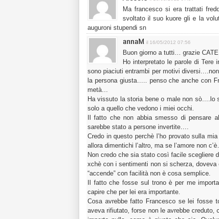
Ma francesco si era trattati fred
svoltato il suo kuore gli e la vol
auguroni stupendi sn
annaM
il 16/05/2012 07:56
Buon giorno a tutti… grazie CATE
Ho interpretato le parole di Ter
sono piaciuti entrambi per motivi diversi….non 
la persona giusta….. penso che anche con Fr
metà…
Ha vissuto la storia bene o male non sò….lo s
solo a quello che vedono i miei occhi.
Il fatto che non abbia smesso di pensare all
sarebbe stato a persone invertite….
Credo in questo perchè l’ho provato sulla mi
allora dimentichi l’altro, ma se l’amore non c’
Non credo che sia stato così facile scegliere
xchè con i sentimenti non si scherza, doveva 
“accende” con facilità non è cosa semplice.
Il fatto che fosse sul trono è per me importan
capire che per lei era importante.
Cosa avrebbe fatto Francesco se lei fosse tor
aveva rifiutato, forse non le avrebbe creduto, 