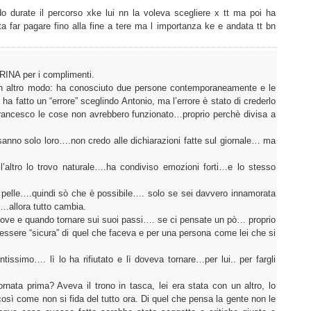
do durate il percorso xke lui nn la voleva scegliere x tt ma poi ha
uta far pagare fino alla fine a tere ma l importanza ke e andata tt bn
RINA per i complimenti.
e in altro modo: ha conosciuto due persone contemporaneamente e le
ha fatto un “errore” sceglindo Antonio, ma l’errore è stato di crederlo
ancesco le cose non avrebbero funzionato…proprio perchè divisa a
anno solo loro….non credo alle dichiarazioni fatte sul giornale… ma
’altro lo trovo naturale….ha condiviso emozioni forti…e lo stesso
a pelle….quindi sò che è possibile…. solo se sei davvero innamorata
è….allora tutto cambia.
 dove e quando tornare sui suoi passi…. se ci pensate un pò… proprio
essere “sicura” di quel che faceva e per una persona come lei che si
tissimo…. lì lo ha rifiutato e lì doveva tornare…per lui.. per fargli
nata prima? Aveva il trono in tasca, lei era stata con un altro, lo
così come non si fida del tutto ora. Di quel che pensa la gente non le