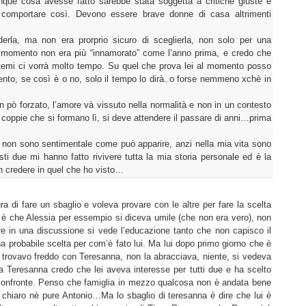
nque cosa avesse fatto sarebbe stata soggetta a critiche giuste e
comportare così. Devono essere brave donne di casa altrimenti
erla, ma non era prorprio sicuro di sceglierla, non solo per una
l momento non era più “innamorato” come l’anno prima, e credo che
etemi ci vorrà molto tempo. Su quel che prova lei al momento posso
ento, se così è o no, solo il tempo lo dirà..o forse nemmeno xchè in
 pò forzato, l’amore và vissuto nella normalità e non in un contesto
e coppie che si formano lì, si deve attendere il passare di anni…prima
non sono sentimentale come può apparire, anzi nella mia vita sono
i due mi hanno fatto rivivere tutta la mia storia personale ed è la
n credere in quel che ho visto…
a di fare un sbaglio e voleva provare con le altre per fare la scelta
a è che Alessia per essempio si diceva umile (che non era vero), non
 in una discussione si vede l’educazione tanto che non capisco il
una probabile scelta per com’è fato lui. Ma lui dopo primo giorno che è
 trovavo freddo con Teresanna, non la abracciava, niente, si vedeva
 Teresanna credo che lei aveva interesse per tutti due e ha scelto
 confronte. Penso che famiglia in mezzo qualcosa non è andata bene
 chiaro nè pure Antonio…Ma lo sbaglio di teresanna è dire che lui è