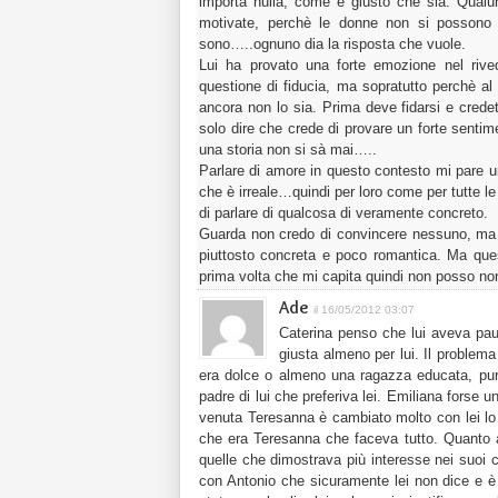
importa nulla, come è giusto che sia. Qualu
motivate, perchè le donne non si possono 
sono…..ognuno dia la risposta che vuole.
Lui ha provato una forte emozione nel rived
questione di fiducia, ma sopratutto perchè a
ancora non lo sia. Prima deve fidarsi e cred
solo dire che crede di provare un forte sentim
una storia non si sà mai…..
Parlare di amore in questo contesto mi pare un
che è irreale…quindi per loro come per tutte l
di parlare di qualcosa di veramente concreto.
Guarda non credo di convincere nessuno, ma 
piuttosto concreta e poco romantica. Ma quest
prima volta che mi capita quindi non posso no
Ade
il 16/05/2012 03:07
Caterina penso che lui aveva paur
giusta almeno per lui. Il problem
era dolce o almeno una ragazza educata, pure
padre di lui che preferiva lei. Emiliana forse 
venuta Teresanna è cambiato molto con lei lo
che era Teresanna che faceva tutto. Quanto a
quelle che dimostrava più interesse nei suoi
con Antonio che sicuramente lei non dice e è