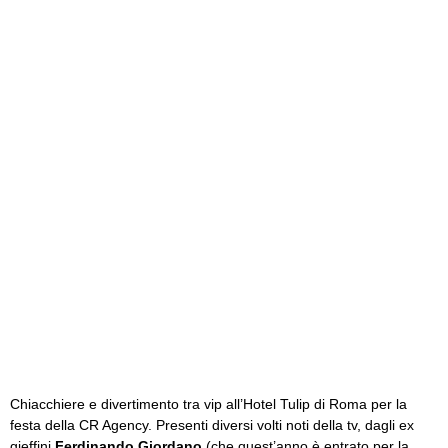
Chiacchiere e divertimento tra vip all’Hotel Tulip di Roma per la
festa della CR Agency. Presenti diversi volti noti della tv, dagli ex
gieffini
Ferdinando Giordano
(che quest’anno è entrato per la