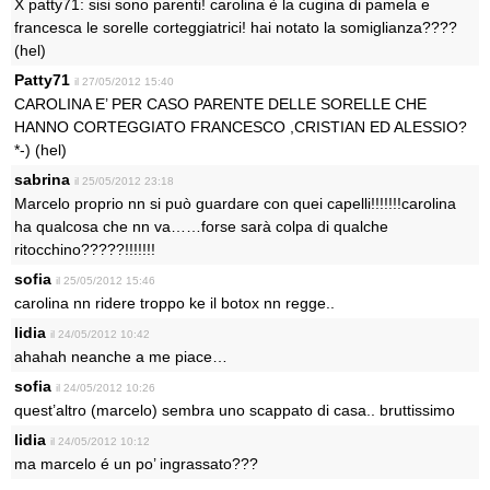
X patty71: sisi sono parenti! carolina è la cugina di pamela e
francesca le sorelle corteggiatrici! hai notato la somiglianza????
(hel)
Patty71
il 27/05/2012 15:40
CAROLINA E’ PER CASO PARENTE DELLE SORELLE CHE
HANNO CORTEGGIATO FRANCESCO ,CRISTIAN ED ALESSIO?
*-) (hel)
sabrina
il 25/05/2012 23:18
Marcelo proprio nn si può guardare con quei capelli!!!!!!!carolina
ha qualcosa che nn va……forse sarà colpa di qualche
ritocchino?????!!!!!!!
sofia
il 25/05/2012 15:46
carolina nn ridere troppo ke il botox nn regge..
lidia
il 24/05/2012 10:42
ahahah neanche a me piace…
sofia
il 24/05/2012 10:26
quest’altro (marcelo) sembra uno scappato di casa.. bruttissimo
lidia
il 24/05/2012 10:12
ma marcelo é un po’ ingrassato???