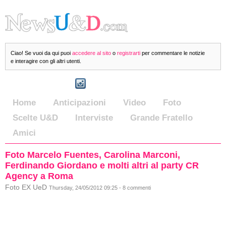
Ciao! Se vuoi da qui puoi
accedere al sito
o
registrarti
per commentare le notizie
e interagire con gli altri utenti.
Home
Anticipazioni
Video
Foto
Scelte U&D
Interviste
Grande Fratello
Amici
Foto Marcelo Fuentes, Carolina Marconi,
Ferdinando Giordano e molti altri al party CR
Agency a Roma
Foto EX UeD
Thursday, 24/05/2012 09:25 - 8 commenti