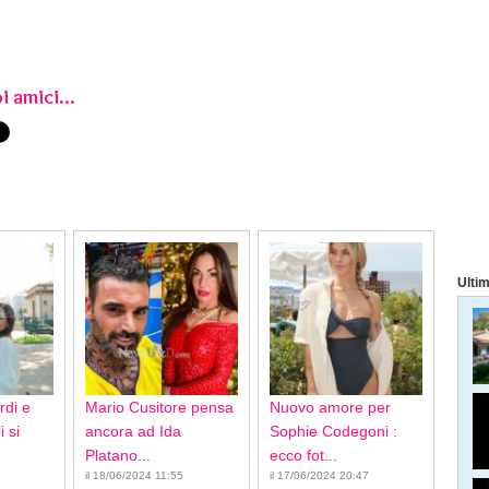
i amici...
Ultim
rdi e
Mario Cusitore pensa
Nuovo amore per
 si
ancora ad Ida
Sophie Codegoni :
Platano...
ecco fot...
il 18/06/2024 11:55
il 17/06/2024 20:47