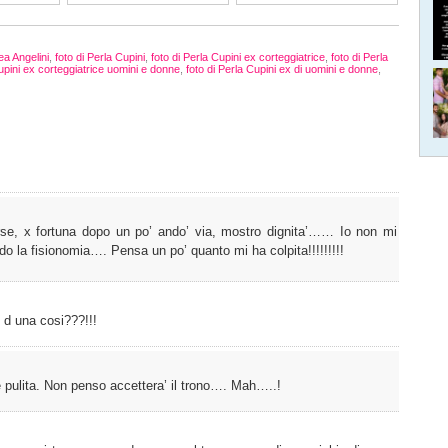
ea Angelini
,
foto di Perla Cupini
,
foto di Perla Cupini ex corteggiatrice
,
foto di Perla
Cupini ex corteggiatrice uomini e donne
,
foto di Perla Cupini ex di uomini e donne
,
orse, x fortuna dopo un po’ ando’ via, mostro dignita’…… Io non mi
rdo la fisionomia…. Pensa un po’ quanto mi ha colpita!!!!!!!!!
 d una cosi???!!!
 pulita. Non penso accettera’ il trono…. Mah…..!