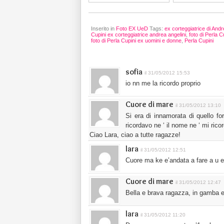
Inserito in
Foto EX UeD
Tags:
ex corteggiatrice di Andr
Cupini ex corteggiatrice andrea angelini
,
foto di Perla 
foto di Perla Cupini ex uomini e donne
,
Perla Cupini
sofia
il 31/05/2012 15:53
io nn me la ricordo proprio
Cuore di mare
il 31/05/2012 13:10
Si era di innamorata di quello f
ricordavo ne ‘ il nome ne ‘ mi rico
Ciao Lara, ciao a tutte ragazze!
lara
il 31/05/2012 12:51
Cuore ma ke e’andata a fare a u e
Cuore di mare
il 31/05/2012 12:47
Bella e brava ragazza, in gamba e
lara
il 31/05/2012 11:20