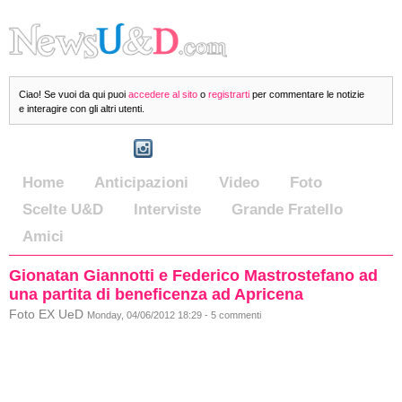
Ciao! Se vuoi da qui puoi
accedere al sito
o
registrarti
per commentare le notizie
e interagire con gli altri utenti.
Home
Anticipazioni
Video
Foto
Scelte U&D
Interviste
Grande Fratello
Amici
Gionatan Giannotti e Federico Mastrostefano ad
una partita di beneficenza ad Apricena
Foto EX UeD
Monday, 04/06/2012 18:29 - 5 commenti