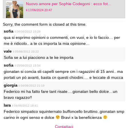
Nuovo amore per Sophie Codegoni : ecco fot...
il 17/06/2024 20:47
Sorry, the comment form is closed at this time.
sofia
il 06/06/2012 10:29
qua si esprimo opinioni o commenti, cm vuoi, e io lo faccio… per
me è ridicolo.. a te cs importa la mia opinione…
vale
il 05/06/2012 23:22
Sofia se a lui piacciono a te ke importa
sofia
il 05/06/2012 15:54
gionatan si concia sti capelli sempre cm i ragazzini di 15 anni.. ma
portati un pò avanti, basta cn questi chiodini…. e leccate di mucca
giorgia
il 04/06/2012 21:19
Federico mi ha fatto fare tant risate….gionatan bello dolce…un
bravo ragazzo!!
lara
il 04/06/2012 18:41
Federico simpatico squinternato buffoncello bruttino..gionatan smp
carino in ogni senso e dolce
Bravi x la beneficienza
Contattaci