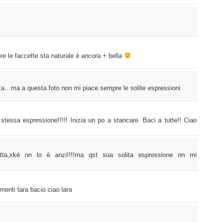
e le faccette sta naturale è ancora + bella
za…ma a questa foto non mi piace.sempre le solite espressioni
stessa espressione!!!!! Inizia un po a stancare. Baci a tutte!! Ciao
tta,xké nn lo è anzi!!!!ma qst sua solita espressione nn mi
menti tara bacio ciao lara