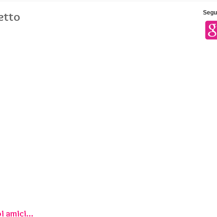
letto
Segui
i amici...