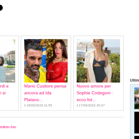
Ultim
rdi e
Mario Cusitore pensa
Nuovo amore per
 si
ancora ad Ida
Sophie Codegoni :
Platano...
ecco fot...
il 18/06/2024 11:55
il 17/06/2024 20:47
riletto foto