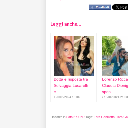
Leggi anche...
Botta e risposta tra
Lorenzo Ricca
Selvaggia Lucarelli
Claudia Dionigi
e...
spos...
il 20/06/2024 18:06
il 18/06/2024 21:08
Inserito in
Foto EX UeD
Tags:
Tara Gabriletto
,
Tara Gab