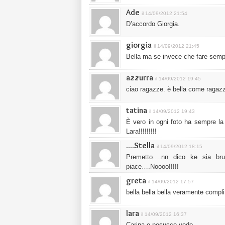
Ade
il 14/09/2012 21:54
D’accordo Giorgia.
giorgia
il 14/09/2012 21:45
Bella ma se invece che fare sempr
azzurra
il 14/09/2012 19:45
ciao ragazze. è bella come ragaz
tatina
il 14/09/2012 19:43
È vero in ogni foto ha sempre la 
Lara!!!!!!!!!
....Stella
il 14/09/2012 18:15
Premetto….nn dico ke sia bru
piace….Noooo!!!!!
greta
il 14/09/2012 17:57
bella bella bella veramente compli
lara
il 14/09/2012 16:37
Carina e posucce vedo….