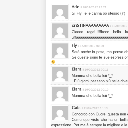
Ade
il 18/09/2012 23:21
Sì Fly, lei è carina òo stesso (Y)
criSTINAAAAAAAAA
il 18/09/2012
Ciaooo raga!!!!!!keee bella
uffaaaaaaaaaaaaaaaaaaaaaaaaa
Fly
il 16/09/2012 00:20
Sarà anche in posa, ma penso che 
Se queste sono le sue espressioni 
Kiara
il 16/09/2012 00:11
Mamma che bella leii *_*
..Più giorni passano più bella div
Kiara
il 16/09/2012 00:10
Mamma che bella leii *_*
Gaia
il 15/09/2012 18:13
Concordo con Cuore..questa non è
Comunque visto che ha un belli
espressione. Per me è sempre la migliore e la 