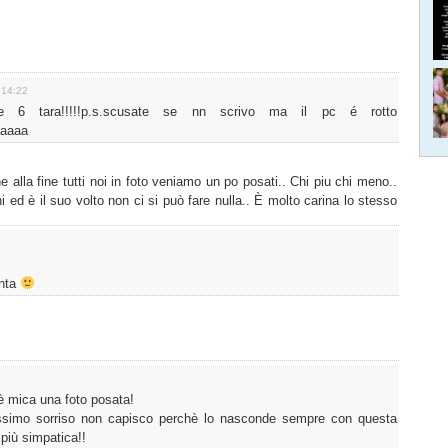
 14:22
 ke 6 tara!!!!!p.s.scusate se nn scrivo ma il pc é rotto
aaaaa
alla fine tutti noi in foto veniamo un po posati.. Chi piu chi meno..
ed è il suo volto non ci si può fare nulla.. È molto carina lo stesso
enta
 mica una foto posata!
ssimo sorriso non capisco perchè lo nasconde sempre con questa
più simpatica!!