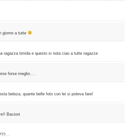
n giorno a tutte
a ragazza timida e questo si nota ciao a tutte ragazze
orse forse meglio….
sta beleza, quante belle foto con lei si poteva fare!
re!! Bacioni
????…