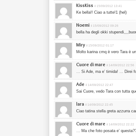
KissKiss
il 15/09/2012 13:41
Ke bella!! Ciao a tutte!1 (hel)
Noemi
il 15/09/2012 09:26
bella ha degli okki stupendi,,,,buo
Miry
il 15/09/2012 01:17
Molto karina cmq è vero Tara è un
Cuore di mare
il 14/09/2012 22:56
… Si Ade, ma e’ timida! … Direi f
Ade
il 14/09/2012 22:47
Sai Cuore, vedo Tara con tutta que
lara
il 14/09/2012 22:45
Ciao tatina stella greta azzurra ca
Cuore di mare
il 14/09/2012 22:22
… Ma che foto posata e’ questa