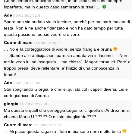
Come sempre dobbiamo vedere, le anticipazioni sono sempre
inperfette, ma in questo caso sembrano surreali….
Ade
il 14/10/2012 01:38
Spero non sia andata via in lacrime, perchè per me sarà malata di
testa. Non è ne anche fidanzato e non ha dato tempo per tutta
questa passione, perciò vedrò si è vero.
Cuore di mare
il 14/10/2012 01:07
… No e’ la corteggiatrice di Andre, senza frangia e bruna
… Stando alle anticipazioni pare sia andata via in lacrime…. Non
me lo vedo lui ad inseguirla… ma chissa’ . Magari torna lei. Pero’ e’
troppo presa, deve rallentare, e’ l’inizio di una conoscenza in
fondo!
Ade
il 14/10/2012 01:00
Stai sbagliando Giorgia, è che lei qui sta col i capelli diversi. Lei è
cortegiatricce di Andrea.
giorgia
il 13/10/2012 22:50
Ma questa è quell che corteggia Eugenio…..quella di Andrea nn si
chiama Maria U.????? O mi sto sbagliando????
Cuore di mare
il 13/10/2012 17:23
… Mi piace questa ragazza , foto in bianco e nero molto bella