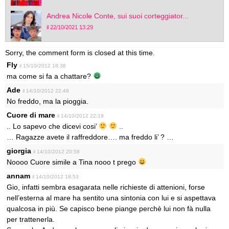
Andrea Nicole Conte, sui suoi corteggiator...
il 22/10/2021 13:29
Sorry, the comment form is closed at this time.
Fly
il 15/10/2012 18:38
ma come si fa a chattare?
Ade
il 14/10/2012 22:48
No freddo, ma la pioggia.
Cuore di mare
il 14/10/2012 22:19
.. Lo sapevo che dicevi cosi’
..
… Ragazze avete il raffreddore…. ma freddo li’ ? …
giorgia
il 14/10/2012 20:58
Noooo Cuore simile a Tina nooo t prego
annam
il 14/10/2012 18:53
Gio, infatti sembra esagarata nelle richieste di attenioni, forse
nell’esterna al mare ha sentito una sintonia con lui e si aspettava
qualcosa in più. Se capisco bene piange perchè lui non fà nulla
per trattenerla.