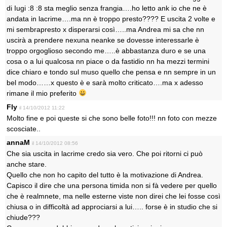
di Iugi :8 :8 sta meglio senza frangia….ho letto ank io che ne è
andata in lacrime….ma nn è troppo presto???? E uscita 2 volte e
mi sembrapresto x disperarsi così…..ma Andrea mi sa che nn
uscirà a prendere nexuna neanke se dovesse interessarle è
troppo orgoglioso secondo me…..è abbastanza duro e se una
cosa o a lui qualcosa nn piace o da fastidio nn ha mezzi termini
dice chiaro e tondo sul muso quello che pensa e nn sempre in un
bel modo……x questo è e sarà molto criticato….ma x adesso
rimane il mio preferito
Fly
il 14/10/2012 11:22
Molto fine e poi queste si che sono belle foto!!! nn foto con mezze
scosciate..
annaM
il 14/10/2012 08:56
Che sia uscita in lacrime credo sia vero. Che poi ritorni ci può
anche stare.
Quello che non ho capito del tutto è la motivazione di Andrea.
Capisco il dire che una persona timida non si fà vedere per quello
che è realmnete, ma nelle esterne viste non direi che lei fosse così
chiusa o in difficoltà ad approciarsi a lui….. forse è in studio che si
chiude???