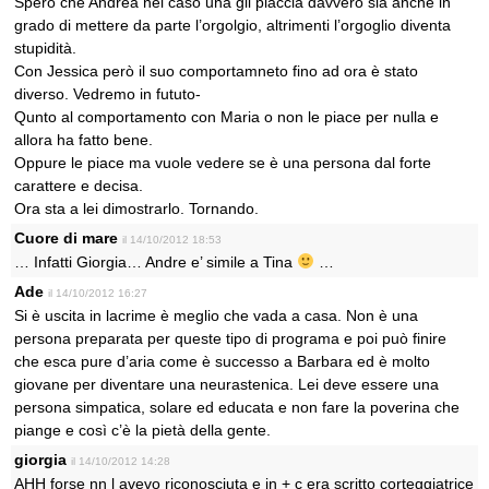
Spero che Andrea nel caso una gli piaccia davvero sia anche in
grado di mettere da parte l’orgolgio, altrimenti l’orgoglio diventa
stupidità.
Con Jessica però il suo comportamneto fino ad ora è stato
diverso. Vedremo in fututo-
Qunto al comportamento con Maria o non le piace per nulla e
allora ha fatto bene.
Oppure le piace ma vuole vedere se è una persona dal forte
carattere e decisa.
Ora sta a lei dimostrarlo. Tornando.
Cuore di mare
il 14/10/2012 18:53
… Infatti Giorgia… Andre e’ simile a Tina
…
Ade
il 14/10/2012 16:27
Si è uscita in lacrime è meglio che vada a casa. Non è una
persona preparata per queste tipo di programa e poi può finire
che esca pure d’aria come è successo a Barbara ed è molto
giovane per diventare una neurastenica. Lei deve essere una
persona simpatica, solare ed educata e non fare la poverina che
piange e così c’è la pietà della gente.
giorgia
il 14/10/2012 14:28
AHH forse nn l avevo riconosciuta e in + c era scritto corteggiatrice