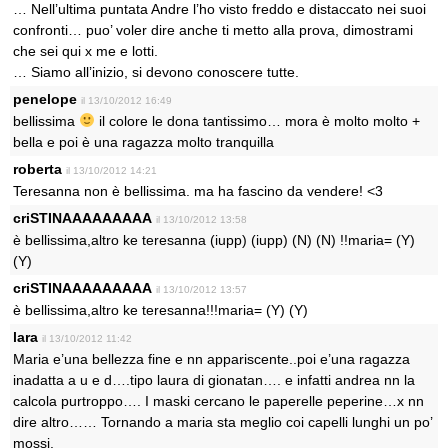
… Nell’ultima puntata Andre l’ho visto freddo e distaccato nei suoi
confronti… puo’ voler dire anche ti metto alla prova, dimostrami
che sei qui x me e lotti.
… Siamo all’inizio, si devono conoscere tutte.
penelope
il 13/10/2012 16:49
bellissima
il colore le dona tantissimo… mora è molto molto +
bella e poi è una ragazza molto tranquilla
roberta
il 13/10/2012 14:21
Teresanna non è bellissima. ma ha fascino da vendere! <3
criSTINAAAAAAAAA
il 13/10/2012 13:58
è bellissima,altro ke teresanna (iupp) (iupp) (N) (N) !!maria= (Y)
(Y)
criSTINAAAAAAAAA
il 13/10/2012 13:57
è bellissima,altro ke teresanna!!!maria= (Y) (Y)
lara
il 13/10/2012 11:42
Maria e’una bellezza fine e nn appariscente..poi e’una ragazza
inadatta a u e d….tipo laura di gionatan…. e infatti andrea nn la
calcola purtroppo…. I maski cercano le paperelle peperine…x nn
dire altro…… Tornando a maria sta meglio coi capelli lunghi un po’
mossi.