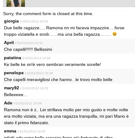
Sorry, the comment form is closed at this time.
giorgia
il 03/01/2013 16:56
Due belle ragazze…..Ramona nn mi faceva impazzire….forse
troppo viziatella e snob……ma una bella ragazza……..
April
il 02/01/2013 22:21
Che capelli!!!!!! Bellissimi
patatina
il 02/01/2013 13:06
Ke belle ke sn!è vero sembran veramente sorelle!
penelope
il 02/01/2013 10:28
Che capelli meravigliosi che hanno. .le trovo molto belle
mary92
il 01/01/2013 19:33
Belleeeee…
Ade
il 01/01/2013 19:09
Ramona non è z.. Lei strillava molto per mio gusto e molte volte
era molto viziata, ma era una ragazza tranquilla, mi pari Mario è
stato il primo fidanzato.
emma
il 01/01/2013 19:05
infatti ade sono belle ragazze,forse più fortunate di altre