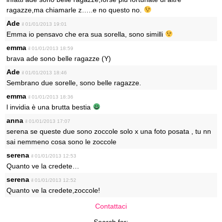
ragazze,ma chiamarle z…..e no questo no.
Ade
il 01/01/2013 19:01
Emma io pensavo che era sua sorella, sono similli
emma
il 01/01/2013 18:59
brava ade sono belle ragazze (Y)
Ade
il 01/01/2013 18:46
Sembrano due sorelle, sono belle ragazze.
emma
il 01/01/2013 18:36
l invidia è una brutta bestia
anna
il 01/01/2013 17:07
serena se queste due sono zoccole solo x una foto posata , tu nn
sai nemmeno cosa sono le zoccole
serena
il 01/01/2013 12:53
Quanto ve la credete…
serena
il 01/01/2013 12:52
Quanto ve la credete,zoccole!
Contattaci