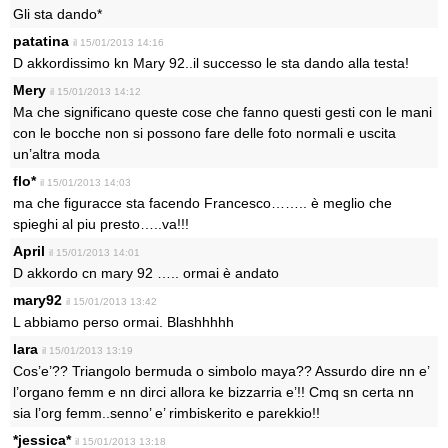
Gli sta dando*
patatina
il 15/01/2013 14:16
D akkordissimo kn Mary 92..il successo le sta dando alla testa!
Mery
il 15/01/2013 14:12
Ma che significano queste cose che fanno questi gesti con le mani
con le bocche non si possono fare delle foto normali e uscita
un’altra moda
flo*
il 15/01/2013 14:03
ma che figuracce sta facendo Francesco…….. è meglio che
spieghi al piu presto…..va!!!
April
il 15/01/2013 14:01
D akkordo cn mary 92 ….. ormai è andato
mary92
il 15/01/2013 13:42
L abbiamo perso ormai. Blashhhhh
lara
il 15/01/2013 13:19
Cos’e’?? Triangolo bermuda o simbolo maya?? Assurdo dire nn e’
l’organo femm e nn dirci allora ke bizzarria e’!! Cmq sn certa nn
sia l’org femm..senno’ e’ rimbiskerito e parekkio!!
*jessica*
il 15/01/2013 13:18