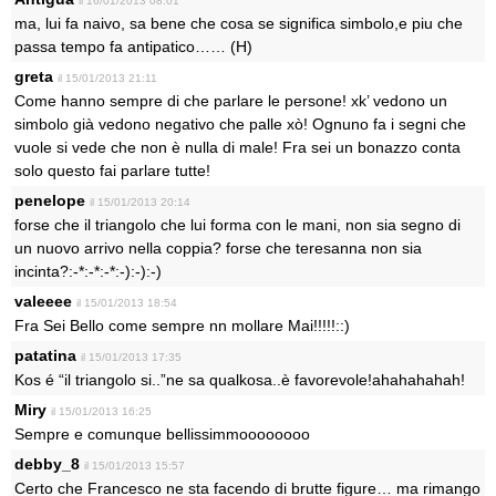
il 16/01/2013 08:01
ma, lui fa naivo, sa bene che cosa se significa simbolo,e piu che
passa tempo fa antipatico…… (H)
greta
il 15/01/2013 21:11
Come hanno sempre di che parlare le persone! xk’ vedono un
simbolo già vedono negativo che palle xò! Ognuno fa i segni che
vuole si vede che non è nulla di male! Fra sei un bonazzo conta
solo questo fai parlare tutte!
penelope
il 15/01/2013 20:14
forse che il triangolo che lui forma con le mani, non sia segno di
un nuovo arrivo nella coppia? forse che teresanna non sia
incinta?:-*:-*:-*:-):-):-)
valeeee
il 15/01/2013 18:54
Fra Sei Bello come sempre nn mollare Mai!!!!!::)
patatina
il 15/01/2013 17:35
Kos é “il triangolo si..”ne sa qualkosa..è favorevole!ahahahahah!
Miry
il 15/01/2013 16:25
Sempre e comunque bellissimmoooooooo
debby_8
il 15/01/2013 15:57
Certo che Francesco ne sta facendo di brutte figure… ma rimango