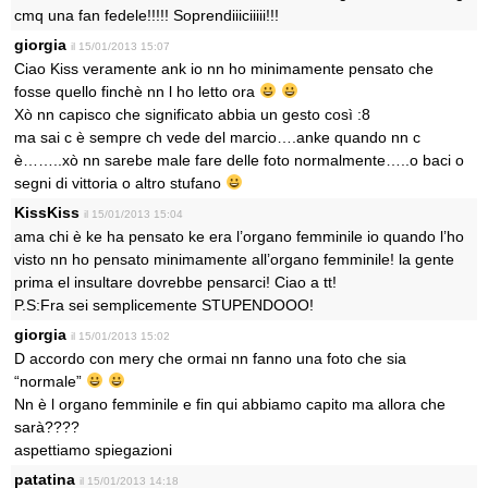
cmq una fan fedele!!!!! Soprendiiiciiiii!!!
giorgia
il 15/01/2013 15:07
Ciao Kiss veramente ank io nn ho minimamente pensato che
fosse quello finchè nn l ho letto ora
Xò nn capisco che significato abbia un gesto così :8
ma sai c è sempre ch vede del marcio….anke quando nn c
è……..xò nn sarebe male fare delle foto normalmente…..o baci o
segni di vittoria o altro stufano
KissKiss
il 15/01/2013 15:04
ama chi è ke ha pensato ke era l’organo femminile io quando l’ho
visto nn ho pensato minimamente all’organo femminile! la gente
prima el insultare dovrebbe pensarci! Ciao a tt!
P.S:Fra sei semplicemente STUPENDOOO!
giorgia
il 15/01/2013 15:02
D accordo con mery che ormai nn fanno una foto che sia
“normale”
Nn è l organo femminile e fin qui abbiamo capito ma allora che
sarà????
aspettiamo spiegazioni
patatina
il 15/01/2013 14:18