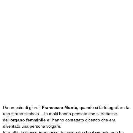
Da un paio di giorni,
Francesco Monte,
quando si fa fotografare fa
uno strano simbolo… In molti hanno pensato che si trattasse
dell’
organo femminile
e l’hanno contattato dicendo che era
diventato una persona volgare.
In realtà, lo stesso Francesco, ha spiegato che il simbolo non ha