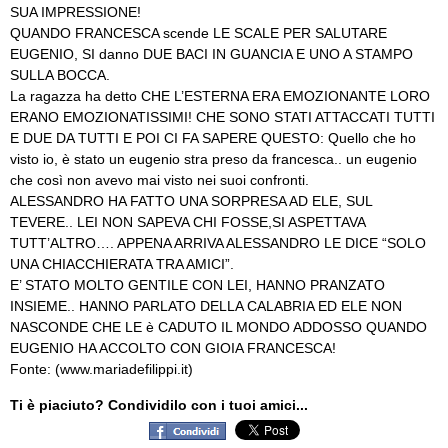
SUA IMPRESSIONE!
QUANDO FRANCESCA scende LE SCALE PER SALUTARE
EUGENIO, SI danno DUE BACI IN GUANCIA E UNO A STAMPO
SULLA BOCCA.
La ragazza ha detto CHE L’ESTERNA ERA EMOZIONANTE LORO
ERANO EMOZIONATISSIMI! CHE SONO STATI ATTACCATI TUTTI
E DUE DA TUTTI E POI CI FA SAPERE QUESTO: Quello che ho
visto io, è stato un eugenio stra preso da francesca.. un eugenio
che così non avevo mai visto nei suoi confronti.
ALESSANDRO HA FATTO UNA SORPRESA AD ELE, SUL
TEVERE.. LEI NON SAPEVA CHI FOSSE,SI ASPETTAVA
TUTT’ALTRO…. APPENA ARRIVA ALESSANDRO LE DICE “SOLO
UNA CHIACCHIERATA TRA AMICI”.
E’ STATO MOLTO GENTILE CON LEI, HANNO PRANZATO
INSIEME.. HANNO PARLATO DELLA CALABRIA ED ELE NON
NASCONDE CHE LE è CADUTO IL MONDO ADDOSSO QUANDO
EUGENIO HA ACCOLTO CON GIOIA FRANCESCA!
Fonte: (www.mariadefilippi.it)
Ti è piaciuto? Condividilo con i tuoi amici...