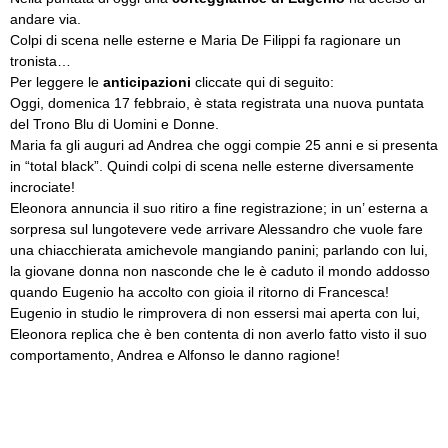
andare via.
Colpi di scena nelle esterne e Maria De Filippi fa ragionare un
tronista…
Per leggere le
anticipazioni
cliccate qui di seguito:
Oggi, domenica 17 febbraio, è stata registrata una nuova puntata
del Trono Blu di Uomini e Donne.
Maria fa gli auguri ad Andrea che oggi compie 25 anni e si presenta
in “total black”. Quindi colpi di scena nelle esterne diversamente
incrociate!
Eleonora annuncia il suo ritiro a fine registrazione; in un’ esterna a
sorpresa sul lungotevere vede arrivare Alessandro che vuole fare
una chiacchierata amichevole mangiando panini; parlando con lui,
la giovane donna non nasconde che le è caduto il mondo addosso
quando Eugenio ha accolto con gioia il ritorno di Francesca!
Eugenio in studio le rimprovera di non essersi mai aperta con lui,
Eleonora replica che è ben contenta di non averlo fatto visto il suo
comportamento, Andrea e Alfonso le danno ragione!