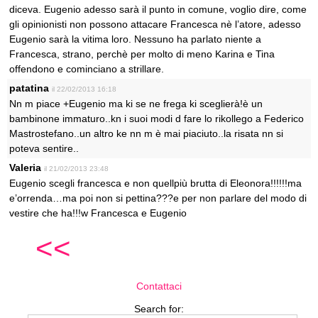
diceva. Eugenio adesso sarà il punto in comune, voglio dire, come
gli opinionisti non possono attacare Francesca nè l’atore, adesso
Eugenio sarà la vitima loro. Nessuno ha parlato niente a
Francesca, strano, perchè per molto di meno Karina e Tina
offendono e cominciano a strillare.
patatina
il 22/02/2013 16:18
Nn m piace +Eugenio ma ki se ne frega ki sceglierà!è un
bambinone immaturo..kn i suoi modi d fare lo rikollego a Federico
Mastrostefano..un altro ke nn m è mai piaciuto..la risata nn si
poteva sentire..
Valeria
il 21/02/2013 23:48
Eugenio scegli francesca e non quellpiù brutta di Eleonora!!!!!!ma
e’orrenda…ma poi non si pettina???e per non parlare del modo di
vestire che ha!!!w Francesca e Eugenio
<<
Contattaci
Search for: