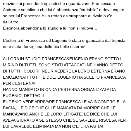
reazioni ai precedenti episodi che riguardavano Francesca e
Andrea e sottolinea che lui è abbastanza “variabile” e deve capire
se per lui Francesca è un trofeo da strappare al rivale o c’è
dell’altro.
Eleonora abbandona lo studio e lui non si muove…
L’esterna di Francesca ed Eugenio è stata organizzata dal tronista
ed è stata, forse, una delle più belle esterne!
ALLORA IN STUDIO FRANCESCA&EUGENIO ERANO SOTTO IL
MIRINO DI TUTTI, SONO STATI ATTACCATI NE HANNO DETTO
DI TUTTI I COLORI! NEL RIVEDERE LA LORO ESTERNA ERANO
EMOZIONATI TUTTI E DUE, EUGENIO HA SCELTO FRANCESCA
PER L’ESTERNA!
HANNO MANDATO IN ONDA L’ESTERNA ORGANIZZATA DA
EUGENIO, DETTAGLI:
EUGENIO VEDE ARRIVARE FRANCESCA LE VA INCONTRO E LA
BACIA,, LE DICE CHE GLI E MANCATA DA MORIRE CHE LE
MANCAVANO ANCHE LE LORO LITIGATE, LE DICE CHE LUI
AVEVA GIURATO A SE STESSO CHE SE SAREBBE RISCESA PER
LUI L’AVREBBE ELIMINATA MA NON C’E’ L’HA FATTA!