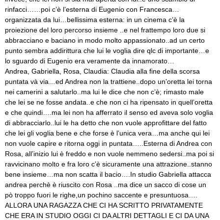
rinfacci……poi c’è l’esterna di Eugenio con Francesca…
organizzata da lui…bellissima esterna: in un cinema c’è la
proiezione del loro percorso insieme ..e nel frattempo loro due si
abbracciano e baciano in modo molto appassionato..ad un certo
punto sembra addirittura che lui le voglia dire qlc di importante…e
lo sguardo di Eugenio era veramente da innamorato…
Andrea, Gabriella, Rosa, Claudia: Claudia alla fine della scorsa
puntata và via…ed Andrea non la trattiene..dopo un’oretta lei torna
nei camerini a salutarlo..ma lui le dice che non c’è; rimasto male
che lei se ne fosse andata..e che non ci ha ripensato in quell’oretta
e che quindi….ma lei non ha afferrato il senso ed aveva solo voglia
di abbracciarlo..lui le ha detto che non vuole approfittare del fatto
che lei gli voglia bene e che forse è l’unica vera…ma anche qui lei
non vuole capire e ritorna oggi in puntata…..Esterna di Andrea con
Rosa, all’inizio lui è freddo e non vuole nemmeno sedersi..ma poi si
ravvicinano molto e fra loro c’è sicuramente una attrazione..stanno
bene insieme…ma non scatta il bacio….In studio Gabriella attacca
andrea perchè è riuscito con Rosa ..ma dice un sacco di cose un
pò troppo fuori le righe,un pochino saccente e presuntuosa….
ALLORA UNA RAGAZZA CHE CI HA SCRITTO PRIVATAMENTE
CHE ERA IN STUDIO OGGI CI DA ALTRI DETTAGLI E CI DA UNA