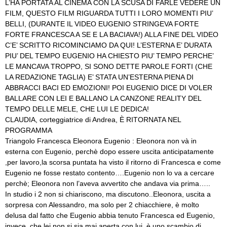
L’HA PORTATA AL CINEMA CON LA SCUSA DI FARLE VEDERE UN
FILM, QUESTO FILM RIGUARDA TUTTI I LORO MOMENTI PIU’
BELLI, (DURANTE IL VIDEO EUGENIO STRINGEVA FORTE
FORTE FRANCESCA A SE E LA BACIAVA!) ALLA FINE DEL VIDEO
C’E’ SCRITTO RICOMINCIAMO DA QUI! L’ESTERNA E’ DURATA
PIU’ DEL TEMPO EUGENIO HA CHIESTO PIU’ TEMPO PERCHE’
LE MANCAVA TROPPO, SI SONO DETTE PAROLE FORTI (CHE
LA REDAZIONE TAGLIA) E’ STATA UN’ESTERNA PIENA DI
ABBRACCI BACI ED EMOZIONI! POI EUGENIO DICE DI VOLER
BALLARE CON LEI E BALLANO LA CANZONE REALITY DEL
TEMPO DELLE MELE, CHE LUI LE DEDICA!
CLAUDIA, corteggiatrice di Andrea, È RITORNATA NEL
PROGRAMMA
Triangolo Francesca Eleonora Eugenio : Eleonora non và in
esterna con Eugenio, perchè dopo essere uscita anticipatamente
,per lavoro,la scorsa puntata ha visto il ritorno di Francesca e come
Eugenio ne fosse restato contento….Eugenio non lo va a cercare
perchè; Eleonora non l’aveva avvertito che andava via prima…..
In studio i 2 non si chiariscono, ma discutono..Eleonora, uscita a
sorpresa con Alessandro, ma solo per 2 chiacchiere, è molto
delusa dal fatto che Eugenio abbia tenuto Francesca ed Eugenio,
invece, che lei non si sia mai aperta con lui..è uno scambio di