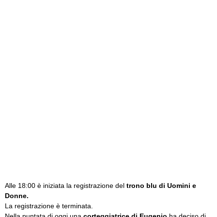
Alle 18:00 è iniziata la registrazione del
trono blu di Uomini e
Donne.
La registrazione è terminata.
Nella puntata di oggi una
corteggiatrice di Eugenio
ha deciso di