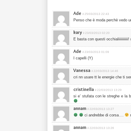
Ade
il 25/03/2013 22:43
Penso che è moda perchè vedo un 
kary
il 23/03/2013 02:20
E basta con questi occhialiiiiiiiiiii
Ade
il 23/03/2013 01:09
I capelli (Y)
Vanessa
il 22/03/2013 14:46
cri nn usare tt le energie che ti 
cristinella
il 22/03/2013 13:29
si e’ stufata con le streghe e la 
annam
il 22/03/2013 13:27
ci andrebbe di corsa….
m
annam
il 22/03/2013 13:26