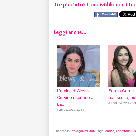
Ti è piaciuto? Condividilo con i tuo
Leggi anche...
L’amica di Alessio
Soraia Ceruti,
Corvino risponde a
non scelta, pub
il 27/03/2022 19:23
La...
il 25/01/2023 11:58
Inserito in
Protagonisti UeD
Tags:
amico
,
caffetteria
,
El