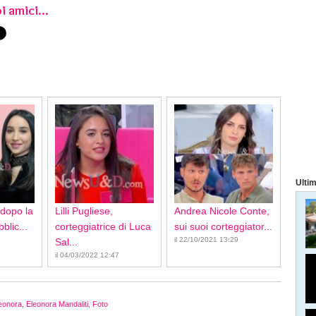
i amici...
Ultim
 dopo la
Lilli Pugliese,
Andrea Nicole Conte,
blic...
corteggiatrice di Luca
sui suoi corteggiator...
il 22/10/2021 13:29
Sal...
il 04/03/2022 12:47
eonora
,
Eleonora Mandaliti
,
Foto