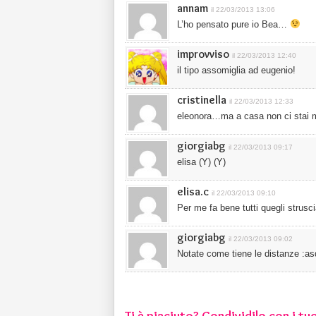
annam
il 22/03/2013 13:06
L’ho pensato pure io Bea…
improvviso
il 22/03/2013 12:40
il tipo assomiglia ad eugenio!
cristinella
il 22/03/2013 12:33
eleonora…ma a casa non ci stai m
giorgiabg
il 22/03/2013 09:17
elisa (Y) (Y)
elisa.c
il 22/03/2013 09:10
Per me fa bene tutti quegli strusc
giorgiabg
il 22/03/2013 09:02
Notate come tiene le distanze :as
Ti è piaciuto? Condividilo con i tuo