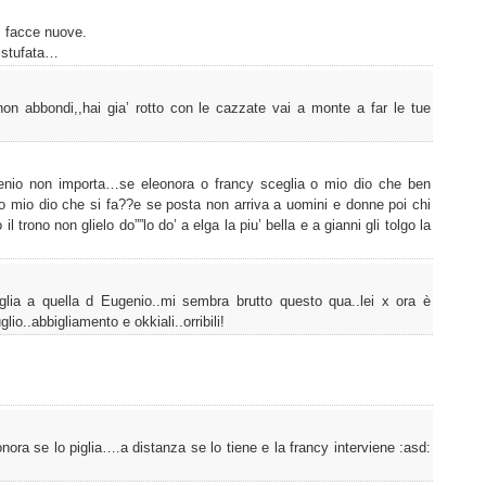
 facce nuove.
 stufata…
non abbondi,,hai gia’ rotto con le cazzate vai a monte a far le tue
enio non importa…se eleonora o francy sceglia o mio dio che ben
o mio dio che si fa??e se posta non arriva a uomini e donne poi chi
 trono non glielo do””lo do’ a elga la piu’ bella e a gianni gli tolgo la
glia a quella d Eugenio..mi sembra brutto questo qua..lei x ora è
lio..abbigliamento e okkiali..orribili!
nora se lo piglia….a distanza se lo tiene e la francy interviene :asd: