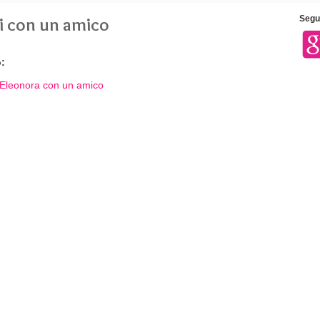
ti con un amico
Segui
: