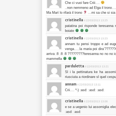
Che ci vuoi fare Criii….
..non nemmeno ad Elga il trono….
Ma Marì lo rifarà il trono
…mi sa che si sia
cristinella
il 22/03/2013 13:25
patatina poi risponde teresanna 
boiate
cristinella
il 22/03/2013 13:23
annam tu pensi troppo e ad eug
venga…..la maria poi dira’??????
arriva :8 :8 :8 ?????????teresanna no no no io il
mammella
parduletta
il 22/03/2013 13:21
Sl i la pettinatura ke ha assomi
riusciuta a riordinare sl quel cespug
annam
il 22/03/2013 13:11
Crii…. *-) :asd: :asd: :asd:
cristinella
il 22/03/2013 13:06
e se a uegenio lui assomiglia eleo
:asd: :asd: