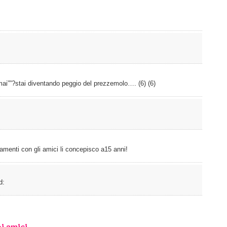
ai””?stai diventando peggio del prezzemolo…. (6) (6)
iamenti con gli amici li concepisco a15 anni!
d:
i amici...