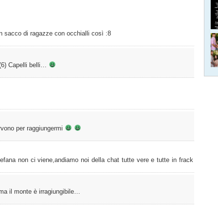
sacco di ragazze con occhialli così :8
! (6) Capelli belli…
servono per raggiungermi
befana non ci viene,andiamo noi della chat tutte vere e tutte in frack
a il monte è irragiungibile…