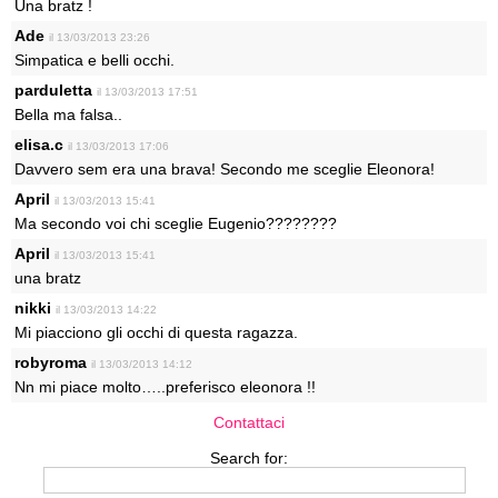
Una bratz !
Ade
il 13/03/2013 23:26
Simpatica e belli occhi.
parduletta
il 13/03/2013 17:51
Bella ma falsa..
elisa.c
il 13/03/2013 17:06
Davvero sem era una brava! Secondo me sceglie Eleonora!
April
il 13/03/2013 15:41
Ma secondo voi chi sceglie Eugenio????????
April
il 13/03/2013 15:41
una bratz
nikki
il 13/03/2013 14:22
Mi piacciono gli occhi di questa ragazza.
robyroma
il 13/03/2013 14:12
Nn mi piace molto…..preferisco eleonora !!
Contattaci
Search for: