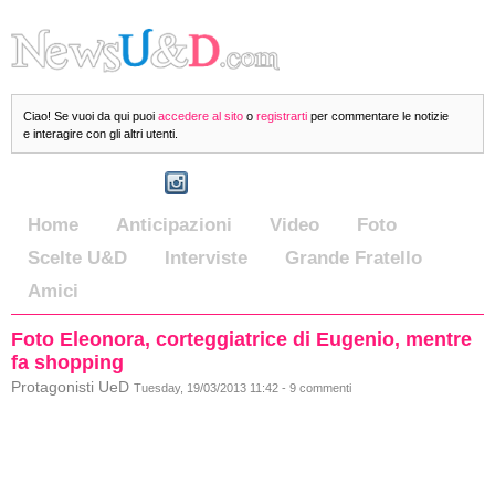
Ciao! Se vuoi da qui puoi
accedere al sito
o
registrarti
per commentare le notizie
e interagire con gli altri utenti.
Home
Anticipazioni
Video
Foto
Scelte U&D
Interviste
Grande Fratello
Amici
Foto Eleonora, corteggiatrice di Eugenio, mentre
fa shopping
Protagonisti UeD
Tuesday, 19/03/2013 11:42 - 9 commenti