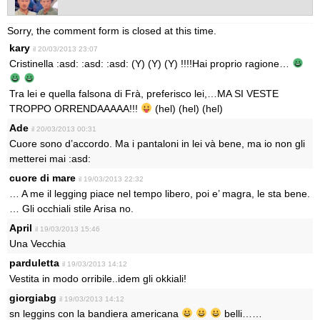
Sorry, the comment form is closed at this time.
kary
il 20/03/2013 23:07
Cristinella :asd: :asd: :asd: (Y) (Y) (Y) !!!!Hai proprio ragione…
Tra lei e quella falsona di Frà, preferisco lei,…MA SI VESTE
TROPPO ORRENDAAAAA!!!
(hel) (hel) (hel)
Ade
il 20/03/2013 00:31
Cuore sono d’accordo. Ma i pantaloni in lei và bene, ma io non gli
metterei mai :asd:
cuore di mare
il 19/03/2013 22:32
… A me il legging piace nel tempo libero, poi e’ magra, le sta bene.
… Gli occhiali stile Arisa no.
April
il 19/03/2013 15:46
Una Vecchia
parduletta
il 19/03/2013 14:12
Vestita in modo orribile..idem gli okkiali!
giorgiabg
il 19/03/2013 14:12
sn leggins con la bandiera americana
belli……