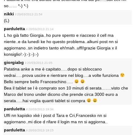
so…… *-) *-)
nikki
il 20/03/2013 21:54
(L)
parduletta
il 20/03/2013 21:14
L ho già fatto Giorgia..ho pure spento e riacceso il cell ma
niente..e da lunedì ke ho questo problema..alkuni post nn si
aggiornano..sn indietro tanto eh!mah..uffi!grazie Giorgia x il
konsiglio!:-):-):-):-)
giorgiabg
il 20/03/2013 21:05
Patatina anke a me è capitato…..dopo si sbloccano
vedrai…..prova uscire e rientrare nel blog….a volte funziona
Bello sempre bello Franceschino…..
Bea il tablet se l è comprato son 10 minuti di serata…….visto che
Marco del trono under dicono che prende circa 3000 euro a
serata…..hai voglia quanti tablet si compra
parduletta
il 20/03/2013 19:34
Uffi nn kapisko xkè i post d Tara e Cri,Francesko nn si
aggiornano..mi dice d rifare il login ma nn si aggiorna..
parduletta
il 20/03/2013 19:15