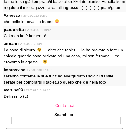
Io me lo sn già komprata!il bacio al ciokkolato bianko..+quello ke m
regalerà il mio ragazzo..e vai all ingrasso!:-):-):-):-):-)gnam!gnam!
Vanessa
il 20/03/2013 19:03
che belle le uova…e buone
parduletta
il 20/03/2013 18:47
Ci kredo ke è kontento!
annam
il 20/03/2013 18:11
Lo sono di sicuro.
… altro che tablet…. io ho provato a fare un
colcolo quando sono arrivata ad una casa, mi son fermata… ed
eravamo in agosto…
improvviso
il 20/03/2013 16:51
saranno contente le sue funz ad avergli dato i soldini tramite
serate per comprarsi il tablet..(o quello che c’è nella foto)..
martina93
il 20/03/2013 16:23
Bellissimo (L)
Contattaci
Search for: