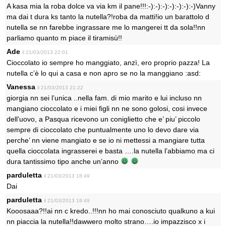
A kasa mia la roba dolce va via km il pane!!!:-):-):-):-):-):-):-)Vanny
ma dai t dura ks tanto la nutella?!roba da matti!io un barattolo d
nutella se nn farebbe ingrassare me lo mangerei tt da sola!!nn
parliamo quanto m piace il tiramisù!!
Ade
il 21/03/2013 22:01
Cioccolato io sempre ho manggiato, anzì, ero proprio pazza! La
nutella c’è lo qui a casa e non apro se no la manggiano :asd:
Vanessa
il 21/03/2013 21:22
giorgia nn sei l’unica ..nella fam. di mio marito e lui incluso nn
mangiano cioccolato e i miei figli nn ne sono golosi, cosi invece
dell’uovo, a Pasqua ricevono un coniglietto che e’ piu’ piccolo
sempre di cioccolato che puntualmente uno lo devo dare via
perche’ nn viene mangiato e se io ni mettessi a mangiare tutta
quella cioccolata ingrasserei e basta ….la nutella l’abbiamo ma ci
dura tantissimo tipo anche un’anno
parduletta
il 21/03/2013 18:49
Dai
parduletta
il 21/03/2013 18:49
Kooosaaa?!!ai nn c kredo..!!!nn ho mai conosciuto qualkuno a kui
nn piaccia la nutella!!dawwero molto strano….io impazzisco x i