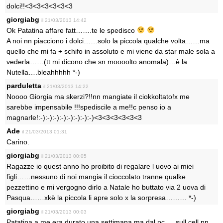
dolci!!<3<3<3<3<3<3
giorgiabg
il 21/03/2013 14:42
Ok Patatina affare fatt…….te le spedisco
A noi nn piacciono i dolci……solo la piccola qualche volta……ma
quello che mi fa + schifo in assoluto e mi viene da star male sola a
vederla……(tt mi dicono che sn moooolto anomala)…è la
Nutella….bleahhhhh *-)
parduletta
il 21/03/2013 14:22
Noooo Giorgia ma skerzi?!!nn mangiate il ciokkoltato!x me
sarebbe impensabile !!!spediscile a me!!c penso io a
magnarle!:-):-):-):-):-):-):-):-)<3<3<3<3<3<3
Ade
il 21/03/2013 01:31
Carino.
giorgiabg
il 21/03/2013 00:05
Ragazze io quest anno ho proibito di regalare l uovo ai miei
figli……nessuno di noi mangia il cioccolato tranne qualke
pezzettino e mi vergogno dirlo a Natale ho buttato via 2 uova di
Pasqua……xkè la piccola li apre solo x la sorpresa……… *-)
giorgiabg
il 21/03/2013 00:03
Patatina a me era durato una settimana ma dal pc…..sull cell nn