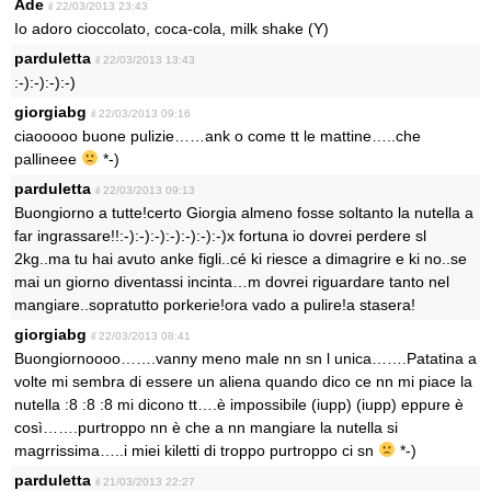
Ade
il 22/03/2013 23:43
Io adoro cioccolato, coca-cola, milk shake (Y)
parduletta
il 22/03/2013 13:43
:-):-):-):-)
giorgiabg
il 22/03/2013 09:16
ciaooooo buone pulizie……ank o come tt le mattine…..che
pallineee
*-)
parduletta
il 22/03/2013 09:13
Buongiorno a tutte!certo Giorgia almeno fosse soltanto la nutella a
far ingrassare!!:-):-):-):-):-):-):-)x fortuna io dovrei perdere sl
2kg..ma tu hai avuto anke figli..cé ki riesce a dimagrire e ki no..se
mai un giorno diventassi incinta…m dovrei riguardare tanto nel
mangiare..sopratutto porkerie!ora vado a pulire!a stasera!
giorgiabg
il 22/03/2013 08:41
Buongiornoooo…….vanny meno male nn sn l unica…….Patatina a
volte mi sembra di essere un aliena quando dico ce nn mi piace la
nutella :8 :8 :8 mi dicono tt….è impossibile (iupp) (iupp) eppure è
così…….purtroppo nn è che a nn mangiare la nutella si
magrrissima…..i miei kiletti di troppo purtroppo ci sn
*-)
parduletta
il 21/03/2013 22:27