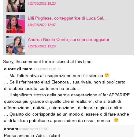
il 27/03/2022 19:23
Lilli Pugliese, corteggiatrice di Luca Sal...
il 04/03/2022 12:47
Andrea Nicole Conte, sui suoi corteggiator...
il 22/10/2021 13:29
Sorry, the comment form is closed at this time.
cuore di mare
il 31/03/2013 01:30
… Ma l’alternativa all’esagerazione non e’ il silenzio
… Se il riferimento e’ ad Eleonora , sua rivale, non si puo’ certo
dire abbia taciuto, certo non ha urlato…
… Il significato stesso della parola esagerazione e’ far APPARIRE
qualcosa piu’ grande di quello che in realta’ e’ , che si tratti di
affermazione , notizia , esternazione , di dolore o gioia o altro.
… Quanto cio’ corrisponda ad un modo di essere o di fare anche
al di la’ di un pubblico e a prescindere da esso , non so .
annam
il 30/03/2013 06:38
Penso anche io, Ade… (clap)