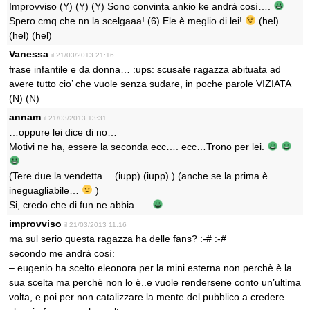
Improvviso (Y) (Y) (Y) Sono convinta ankio ke andrà così….
Spero cmq che nn la scelgaaa! (6) Ele è meglio di lei!
(hel)
(hel) (hel)
Vanessa
il 21/03/2013 21:16
frase infantile e da donna… :ups: scusate ragazza abituata ad
avere tutto cio’ che vuole senza sudare, in poche parole VIZIATA
(N) (N)
annam
il 21/03/2013 13:31
…oppure lei dice di no…
Motivi ne ha, essere la seconda ecc…. ecc…Trono per lei.
(Tere due la vendetta… (iupp) (iupp) ) (anche se la prima è
ineguagliabile…
)
Si, credo che di fun ne abbia…..
improvviso
il 21/03/2013 11:16
ma sul serio questa ragazza ha delle fans? :-# :-#
secondo me andrà così:
– eugenio ha scelto eleonora per la mini esterna non perchè è la
sua scelta ma perchè non lo è..e vuole rendersene conto un’ultima
volta, e poi per non catalizzare la mente del pubblico a credere