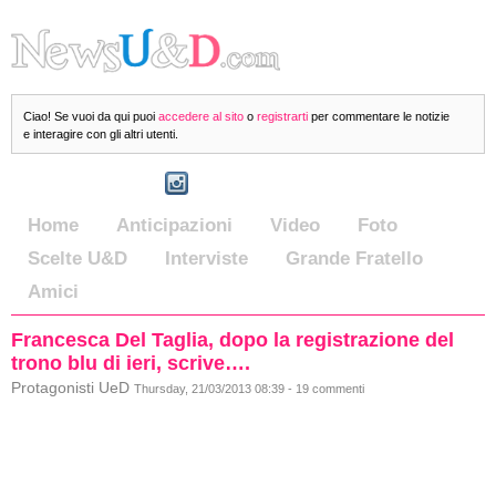
Ciao! Se vuoi da qui puoi
accedere al sito
o
registrarti
per commentare le notizie
e interagire con gli altri utenti.
Home
Anticipazioni
Video
Foto
Scelte U&D
Interviste
Grande Fratello
Amici
Francesca Del Taglia, dopo la registrazione del
trono blu di ieri, scrive….
Protagonisti UeD
Thursday, 21/03/2013 08:39 - 19 commenti