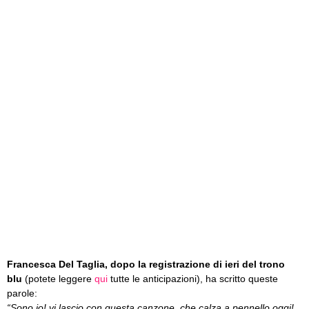
Francesca Del Taglia, dopo la registrazione di ieri del trono
blu
(potete leggere
qui
tutte le anticipazioni), ha scritto queste
parole:
“Sono io! vi lascio con questa canzone, che calza a pennello oggi!