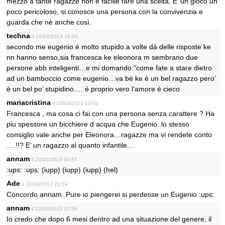
mezzo a tante ragazze non è facille fare una scelta. E’ un gioco un
poco pericoloso, si conosce una persona con la convivenzia e
guarda che nè anche così.
techna
il 24/03/2013 16:02
secondo me eugenio è molto stupido.a volte dà delle risposte ke
nn hanno senso,sia francesca ke eleonora m sembrano due
persone abb inteligenti…e mi domando:”come fate a stare dietro
ad un bamboccio come eugenio…va bè ke è un bel ragazzo pero’
è un bel po’ stupidino…. é proprio vero l’amore è cieco
mariacristina
il 24/03/2013 12:02
Francesca , ma cosa ci fai con una persona senza carattere ? Ha
piu spessore un bicchiere d acqua che Eugenio..lo stesso
consiglio vale anche per Eleonora…ragazze ma vi rendete conto
….!!? E’ un ragazzo al quanto infantile…
annam
il 23/03/2013 04:57
:ups: :ups: (iupp) (iupp) (iupp) (hel)
Ade
il 22/03/2013 23:59
Concordo annam. Pure io piengerei si perdesse un Eugenio :ups:
annam
il 22/03/2013 12:59
Io credo che dopo 6 mesi dentro ad una situazione del genere, il