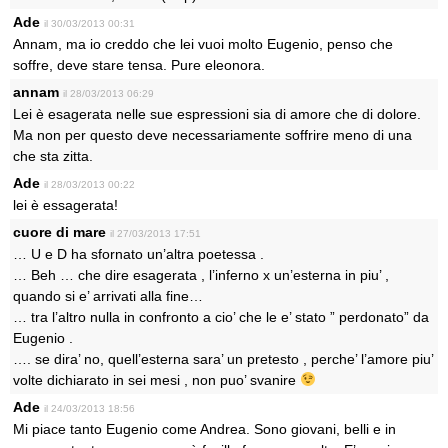
Ade
il 30/03/2013 00:31
Annam, ma io creddo che lei vuoi molto Eugenio, penso che
soffre, deve stare tensa. Pure eleonora.
annam
il 28/03/2013 06:29
Lei è esagerata nelle sue espressioni sia di amore che di dolore.
Ma non per questo deve necessariamente soffrire meno di una
che sta zitta.
Ade
il 28/03/2013 00:22
lei è essagerata!
cuore di mare
il 27/03/2013 17:51
… U e D ha sfornato un’altra poetessa .
… Beh … che dire esagerata , l’inferno x un’esterna in piu’ ,
quando si e’ arrivati alla fine…
… tra l’altro nulla in confronto a cio’ che le e’ stato ” perdonato” da
Eugenio .
…. se dira’ no, quell’esterna sara’ un pretesto , perche’ l’amore piu’
volte dichiarato in sei mesi , non puo’ svanire
Ade
il 24/03/2013 18:56
Mi piace tanto Eugenio come Andrea. Sono giovani, belli e in