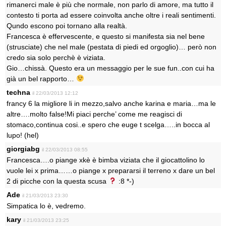
rimanerci male è più che normale, non parlo di amore, ma tutto il
contesto ti porta ad essere coinvolta anche oltre i reali sentimenti.
Qundo escono poi tornano alla realtà.
Francesca è effervescente, e questo si manifesta sia nel bene
(strusciate) che nel male (pestata di piedi ed orgoglio)… però non
credo sia solo perchè è viziata.
Gio…chissà. Questo era un messaggio per le sue fun..con cui ha
già un bel rapporto…
techna
il 22/03/2013 12:12
francy 6 la migliore li in mezzo,salvo anche karina e maria…ma le
altre….molto false!Mi piaci perche’ come me reagisci di
stomaco,continua cosi..e spero che euge t scelga…..in bocca al
lupo! (hel)
giorgiabg
il 22/03/2013 08:55
Francesca….o piange xkè è bimba viziata che il giocattolino lo
vuole lei x prima……o piange x prepararsi il terreno x dare un bel
2 di picche con la questa scusa
:8 *-)
Ade
il 21/03/2013 23:30
Simpatica lo è, vedremo.
kary
il 21/03/2013 23:25