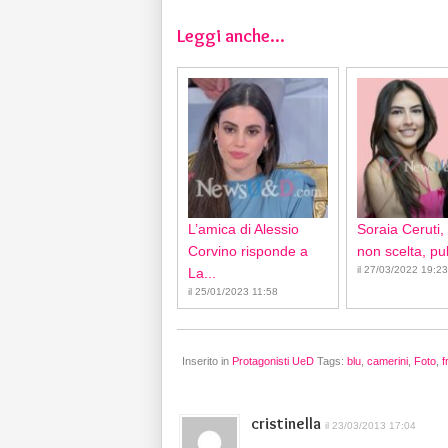
Leggi anche...
L’amica di Alessio
Soraia Ceruti,
Corvino risponde a
non scelta, pub
il 27/03/2022 19:23
La...
il 25/01/2023 11:58
Inserito in
Protagonisti UeD
Tags:
blu
,
camerini
,
Foto
,
f
cristinella
il 23/03/2013 17:04
..