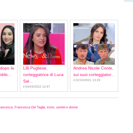
 dopo la
Lilli Pugliese,
Andrea Nicole Conte,
blic...
corteggiatrice di Luca
sui suoi corteggiator...
il 22/10/2021 13:29
Sal...
il 04/03/2022 12:47
rancesca
,
Francesca Del Taglia
,
trono
,
uomini e donne