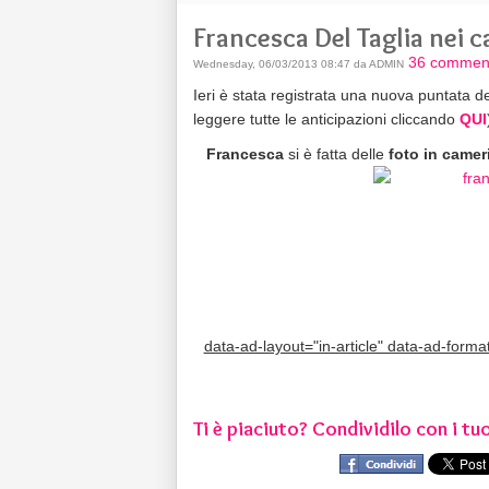
Francesca Del Taglia nei 
36 comment
Wednesday, 06/03/2013 08:47 da ADMIN
Ieri è stata registrata una nuova puntata d
leggere tutte le anticipazioni cliccando
QUI
Francesca
si è fatta delle
foto in camer
data-ad-layout="in-article" data-ad-form
Ti è piaciuto? Condividilo con i tuo