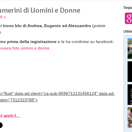
camerini di Uomini e Donne
Segui
i »
el
trono blu di Andrea, Eugenio ed Alessandro
(potete
Ultim
).
ino prima della registrazione
e le ha condivise su facebook:
at="fluid" data-ad-client="ca-pub-8696712131456124" data-ad-
slot="7312323788">
i amici...