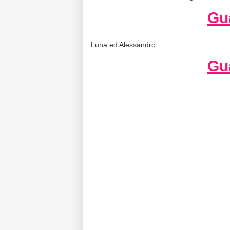
Gua
Luna ed Alessandro:
Gua