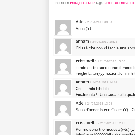
Inserito in
Protagonisti UeD
Tags:
amico
,
eleonora anti
Ade
il 25/04/2013 00:54
Anna (Y)
annam
il 24/04/2013 16:26
Chissà che non ci faccia una sor
cristinella
il 24/04/2013 15:53
si ade.sti tre sono come il merco
meglio la terryyy nazionale hihi hi
annam
il 24/04/2013 14:08
Crii….. hihi hihi hihi
Finalmente !! Una cosa sulla qual
Ade
il 24/04/2013 13:58
Sono d’accordo con Cuore (Y) , Cri
cristinella
il 24/04/2013 12:13
Per me sono trio medusa (wts) (wts)