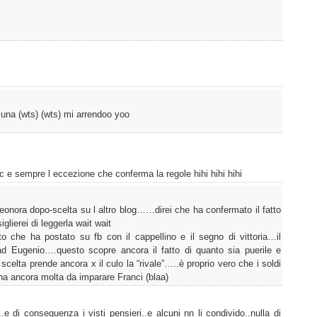
 una (wts) (wts) mi arrendoo yoo
 e sempre l eccezione che conferma la regole hihi hihi hihi
leonora dopo-scelta su l altro blog……direi che ha confermato il fatto
lierei di leggerla wait wait
 che ha postato su fb con il cappellino e il segno di vittoria…il
ad Eugenio….questo scopre ancora il fatto di quanto sia puerile e
celta prende ancora x il culo la “rivale”…..è proprio vero che i soldi
ha ancora molta da imparare Franci (blaa)
e..e di conseguenza i visti pensieri..e alcuni nn li condivido..nulla di