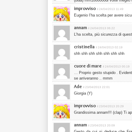
(blaa) mm1000000di volte meglio 
improvviso
il 24/04/2013 11:49
Eugenio l’ha scelta per avere sicu
annam
il 24/04/2013 06:22
L’ha scelta, più sicurezza di qu
cristinella
il 24/04/2013 02:19
shh shh shh shh shh shh shh
cuore di mare
il 24/04/2013 00:19
… Proprio gesto stupido . Evident
se arriveranno .. mmm
Ade
il 23/04/2013 22:01
Giorgia (Y)
improvviso
il 23/04/2013 20:29
Grandissima annam!!! (clap) Ti app
annam
il 23/04/2013 20:09
Gesto da cui si deduce che Fran