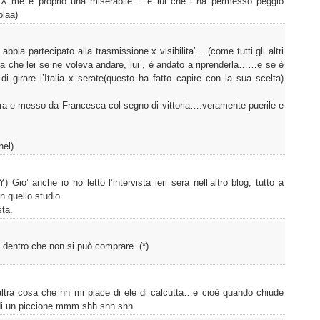
?? X me è proprio una miserabile…..e lui che l ha permesso peggio
blaa)
bbia partecipato alla trasmissione x visibilita’….(come tutti gli altri
a che lei se ne voleva andare, lui , è andato a riprenderla……e se è
i girare l’Italia x serate(questo ha fatto capire con la sua scelta)
onora e messo da Francesca col segno di vittoria….veramente puerile e
hel)
 Gio’ anche io ho letto l’intervista ieri sera nell’altro blog, tutto a
n quello studio.
sta.
a dentro che non si può comprare. (*)
tra cosa che nn mi piace di ele di calcutta…e cioè quando chiude
di un piccione mmm shh shh shh