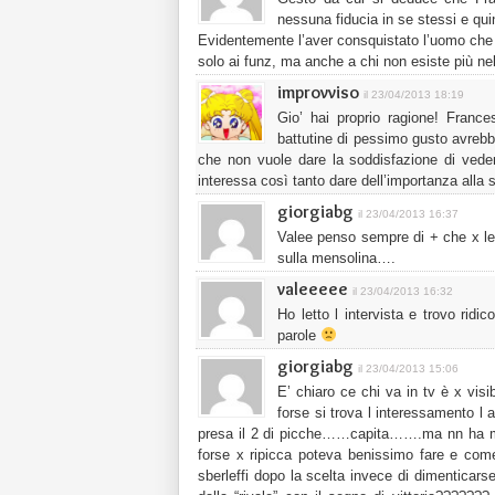
nessuna fiducia in se stessi e quin
Evidentemente l’aver consquistato l’uomo che 
solo ai funz, ma anche a chi non esiste più ne
improvviso
il 23/04/2013 18:19
Gio’ hai proprio ragione! Franc
battutine di pessimo gusto avrebb
che non vuole dare la soddisfazione di vederl
interessa così tanto dare dell’importanza alla s
giorgiabg
il 23/04/2013 16:37
Valee penso sempre di + che x le
sulla mensolina….
valeeeee
il 23/04/2013 16:32
Ho letto l intervista e trovo ridi
parole
giorgiabg
il 23/04/2013 15:06
E’ chiaro ce chi va in tv è x vi
forse si trova l interessamento l 
presa il 2 di picche……capita…….ma nn ha mai
forse x ripicca poteva benissimo fare e come
sberleffi dopo la scelta invece di dimenticars