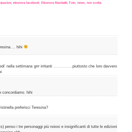
cipazioni
,
eleonora facebook
,
Eleonora Mandaliti
,
Foto
,
news
,
non scelta
presina…. hihi
ledi’ nella settimana grrr irritanti ……………piuttosto che loro davvero
hi
e concordiamo. hihi
stinella preferisci Teresina?
 penso i tre personaggi più noiosi e insignificanti di tutte le edizioni