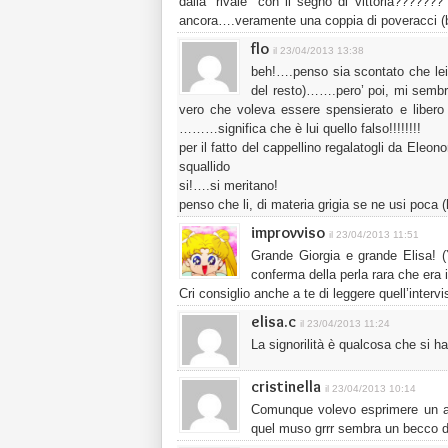
dalla “rivale” con il segno di vittoria?????
ancora….veramente una coppia di poveracci (
flo
il 23/04/2013 13:38
beh!….penso sia scontato che lei a
del resto)…….pero’ poi, mi sembr
vero che voleva essere spensierato e libero d
………significa che è lui quello falso!!!!!!!!
per il fatto del cappellino regalatogli da Ele
squallido
si!….si meritano!
penso che li, di materia grigia se ne usi poca (
improvviso
il 23/04/2013 11:51
Grande Giorgia e grande Elisa! (Y)
conferma della perla rara che era i
Cri consiglio anche a te di leggere quell’intervi
elisa.c
il 23/04/2013 11:24
La signorilità è qualcosa che si h
cristinella
il 23/04/2013 10:14
Comunque volevo esprimere un al
quel muso grrr sembra un becco 