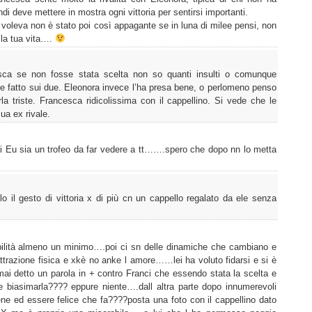
di deve mettere in mostra ogni vittoria per sentirsi importanti.
voleva non è stato poi così appagante se in luna di milee pensi, non
lla tua vita….
esca se non fosse stata scelta non so quanti insulti o comunque
e fatto sui due. Eleonora invece l’ha presa bene, o perlomeno penso
a triste. Francesca ridicolissima con il cappellino. Si vede che le
ua ex rivale.
i Eu sia un trofeo da far vedere a tt…….spero che dopo nn lo metta
colo il gesto di vittoria x di più cn un cappello regalato da ele senza
sibilità almeno un minimo….poi ci sn delle dinamiche che cambiano e
attrazione fisica e xkè no anke l amore……lei ha voluto fidarsi e si è
 detto un parola in + contro Franci che essendo stata la scelta e
 biasimarla???? eppure niente….dall altra parte dopo innumerevoli
ene ed essere felice che fa????posta una foto con il cappellino dato