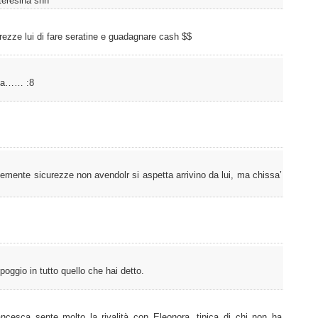
teresina shh
rezze lui di fare seratine e guadagnare cash $$
esta…… :8
emente sicurezze non avendolr si aspetta arrivino da lui, ma chissa’
oggio in tutto quello che hai detto.
cesca sente molto la rivalità con Eleonora, tipica di chi non ha