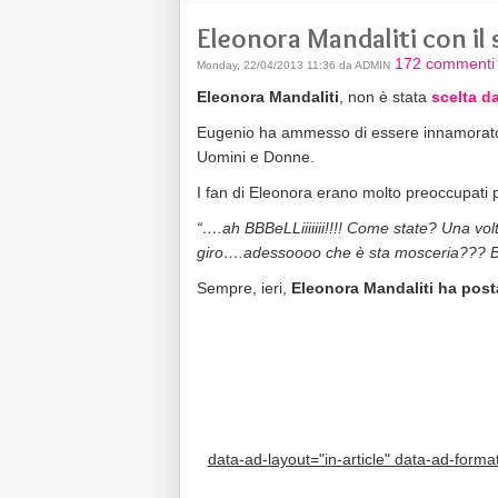
Eleonora Mandaliti con il
172 commenti
Monday, 22/04/2013 11:36 da ADMIN
Eleonora Mandaliti
, non è stata
scelta d
Eugenio ha ammesso di essere innamorato 
Uomini e Donne.
I fan di Eleonora erano molto preoccupati p
“….ah BBBeLLiiiiiii!!!! Come state? Una vo
giro….adessoooo che è sta mosceria??? Baci 
Sempre, ieri,
Eleonora Mandaliti ha post
data-ad-layout="in-article" data-ad-form