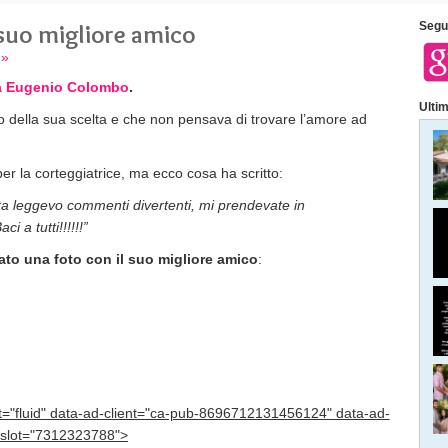
 suo migliore amico
Segui
 »
a Eugenio Colombo
.
Ultim
della sua scelta e che non pensava di trovare l’amore ad
er la corteggiatrice, ma ecco cosa ha scritto:
lta leggevo commenti divertenti, mi prendevate in
a tutti!!!!!!”
ato una foto con il suo migliore amico
:
at="fluid" data-ad-client="ca-pub-8696712131456124" data-ad-
slot="7312323788">