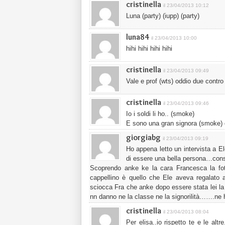
cristinella
il 23/04/2013 10:12
Luna (party) (iupp) (party)
luna84
il 23/04/2013 10:00
hihi hihi hihi hihi
cristinella
il 23/04/2013 09:49
Vale e prof (wts) oddio due contro
cristinella
il 23/04/2013 09:46
Io i soldi li ho.. (smoke)
E sono una gran signora (smoke) c
giorgiabg
il 23/04/2013 09:19
Ho appena letto un intervista a E
di essere una bella persona…consig
Scoprendo anke ke la cara Francesca la foto
cappellino è quello che Ele aveva regalato 
sciocca Fra che anke dopo essere stata lei la s
nn danno ne la classe ne la signorilità…….ne 
cristinella
il 23/04/2013 08:04
Per elisa..io rispetto te e le altr