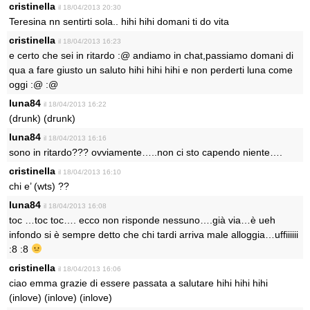
cristinella
il 18/04/2013 20:30
Teresina nn sentirti sola.. hihi hihi domani ti do vita
cristinella
il 18/04/2013 16:23
e certo che sei in ritardo :@ andiamo in chat,passiamo domani di
qua a fare giusto un saluto hihi hihi hihi e non perderti luna come
oggi :@ :@
luna84
il 18/04/2013 16:22
(drunk) (drunk)
luna84
il 18/04/2013 16:16
sono in ritardo??? ovviamente…..non ci sto capendo niente….
cristinella
il 18/04/2013 16:10
chi e’ (wts) ??
luna84
il 18/04/2013 16:08
toc …toc toc…. ecco non risponde nessuno….già via…è ueh
infondo si è sempre detto che chi tardi arriva male alloggia…uffiiiiii
:8 :8
cristinella
il 18/04/2013 16:06
ciao emma grazie di essere passata a salutare hihi hihi hihi
(inlove) (inlove) (inlove)