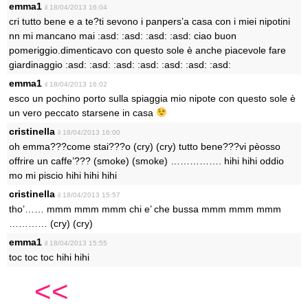
emma1
il 18/04/2013 16:04
cri tutto bene e a te?ti sevono i panpers’a casa con i miei nipotini
nn mi mancano mai :asd: :asd: :asd: :asd: ciao buon
pomeriggio.dimenticavo con questo sole è anche piacevole fare
giardinaggio :asd: :asd: :asd: :asd: :asd: :asd: :asd:
emma1
il 18/04/2013 16:02
esco un pochino porto sulla spiaggia mio nipote con questo sole è
un vero peccato starsene in casa
cristinella
il 18/04/2013 16:00
oh emma???come stai???o (cry) (cry) tutto bene???vi pèosso
offrire un caffe’??? (smoke) (smoke) ……………. hihi hihi oddio
mo mi piscio hihi hihi hihi
cristinella
il 18/04/2013 15:57
tho’…… mmm mmm mmm chi e’ che bussa mmm mmm mmm
………… (cry) (cry)
emma1
il 18/04/2013 15:55
toc toc toc hihi hihi
<<