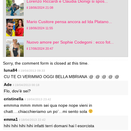
Lorenzo Riccardi e Claudia Dionigi si spos...
il 18/06/2024 21:08
Mario Cusitore pensa ancora ad Ida Platano...
il 18/06/2024 11:55
Nuovo amore per Sophie Codegoni : ecco fot...
il 17/06/2024 20:47
Sorry, the comment form is closed at this time.
luna84
il 19/04/2013 09:33
CU TE CI VERIMMO OGGI BELLA MBRIANA :@ :@ :@ :@ :@
Ade
il 19/04/2013 00:18
Flo, dov’è sei?
cristinella
il 18/04/2013 23:42
emmma mmm mmm sei qua nope nope vieni in
chatt….chiacchieriamo un po’…mi sento sola
emma1
il 18/04/2013 22:42
hihi hihi hihi hihi infatti terri domani hai l esorcista