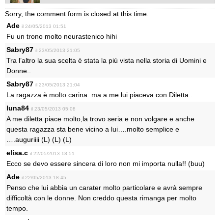
Sorry, the comment form is closed at this time.
Ade
il 24/05/2013 01:51
Fu un trono molto neurastenico hihi
Sabry87
il 23/05/2013 21:05
Tra l’altro la sua scelta è stata la più vista nella storia di Uomini e
Donne..
Sabry87
il 23/05/2013 21:04
La ragazza è molto carina..ma a me lui piaceva con Diletta..
luna84
il 23/05/2013 05:08
A me diletta piace molto,la trovo seria e non volgare e anche
questa ragazza sta bene vicino a lui….molto semplice e
….auguriiii (L) (L) (L)
elisa.c
il 22/05/2013 18:51
Ecco se devo essere sincera di loro non mi importa nulla!! (buu)
Ade
il 22/05/2013 18:45
Penso che lui abbia un carater molto particolare e avrà sempre
difficoltà con le donne. Non creddo questa rimanga per molto
tempo.