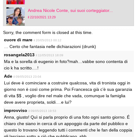
Andrea Nicole Conte, sui suoi corteggiator...
il 22/10/2021 13:29
Sorry, the comment form is closed at this time.
cuore di mare
il 20/05/2013 00:12
… Certo che fantasia nelle dichiarazioni (drunk)
rosangela2013
il 11/05/2013 18:09
Ma e la sorella di eugenio in foto?mah…vabbe sono contenta di
cio k ha scritto….!
Ade
il 09/05/2013 23:04
Lui deve è cominciare a costruire qualcosa, vita di tronista oggi in
giorno non è così come prima. Poi Francesca già c’è sua garanzia
di vita $$ , voglio dire nel male che vada, comunque la famiglia
deve avere proprieta, soldi….e lui?
improvviso
il 09/05/2013 19:53
Anna, giusto! Quì si parla proprio di una foto ogni santo giorno. É
chiaro che siano in cerca di un appoggio da parte del pubblico e
questo lo trovano leggendo tutti i commenti che le fan della coppia
gli lasciano sotto a ciò che pubblicano. shh