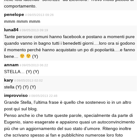
comportamento.
penelope
il 09/05/2013 09:26
mmm mmm mmm
luna84
il 09/05/2013 09:19
Tante persone comuni hanno facebook.e postano a momenti pure
quando vanno in bagno tutti i benedetti giorni….loro ora si godono
il momento perché hanno acquistato un po di popolarità….e fanno
bene…
(Y)
annam
il 09/05/2013 06:22
STELLA… (Y) (Y)
kary
il 09/05/2013 02:02
stella (Y) (Y) (Y)
improvviso
il 08/05/2013 22:46
Grande Stella, l’ultima frase è quello che sostenevo io in un altro
post quì sul blog.
Penso anche io che tutte queste parole, specialmente da parte di
Eugenio, siano esagerate e appaiono quasi un autoconvincimento
più che un aggiornamento del suo stato d’umore. Ritengo inoltre
che scrivano spesso ai fan e pubblichino numerose loro foto