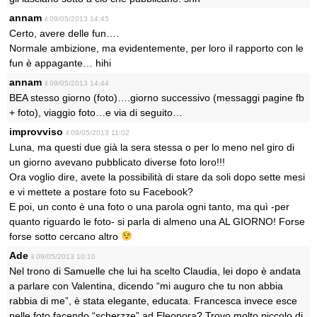
annam
il 09/05/2013 14:45
Certo, avere delle fun….
Normale ambizione, ma evidentemente, per loro il rapporto con le
fun è appagante… hihi
annam
il 09/05/2013 14:44
BEA stesso giorno (foto)….giorno successivo (messaggi pagine fb
+ foto), viaggio foto…e via di seguito…
improvviso
il 09/05/2013 11:02
Luna, ma questi due già la sera stessa o per lo meno nel giro di
un giorno avevano pubblicato diverse foto loro!!!
Ora voglio dire, avete la possibilità di stare da soli dopo sette mesi
e vi mettete a postare foto su Facebook?
E poi, un conto è una foto o una parola ogni tanto, ma quì -per
quanto riguardo le foto- si parla di almeno una AL GIORNO! Forse
forse sotto cercano altro
Ade
il 09/05/2013 10:10
Nel trono di Samuelle che lui ha scelto Claudia, lei dopo è andata
a parlare con Valentina, dicendo “mi auguro che tu non abbia
rabbia di me”, è stata elegante, educata. Francesca invece esce
nelle foto facendo “scherzze” ad Eleonora? Trovo molto piccolo di