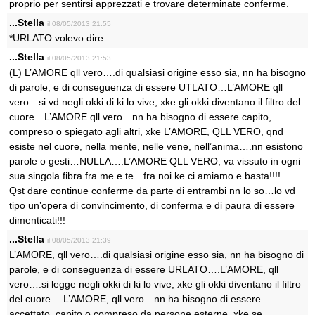
proprio per sentirsi apprezzati e trovare determinate conferme.
...Stella
il 08/05/2013 21:55
*URLATO volevo dire
...Stella
il 08/05/2013 21:53
(L) L’AMORE qll vero….di qualsiasi origine esso sia, nn ha bisogno
di parole, e di conseguenza di essere UTLATO…L’AMORE qll
vero…si vd negli okki di ki lo vive, xke gli okki diventano il filtro del
cuore…L’AMORE qll vero…nn ha bisogno di essere capito,
compreso o spiegato agli altri, xke L’AMORE, QLL VERO, qnd
esiste nel cuore, nella mente, nelle vene, nell’anima….nn esistono
parole o gesti…NULLA….L’AMORE QLL VERO, va vissuto in ogni
sua singola fibra fra me e te…fra noi ke ci amiamo e basta!!!!
Qst dare continue conferme da parte di entrambi nn lo so…lo vd
tipo un’opera di convincimento, di conferma e di paura di essere
dimenticati!!!
...Stella
il 08/05/2013 21:39
L’AMORE, qll vero….di qualsiasi origine esso sia, nn ha bisogno di
parole, e di conseguenza di essere URLATO….L’AMORE, qll
vero….si legge negli okki di ki lo vive, xke gli okki diventano il filtro
del cuore….L’AMORE, qll vero…nn ha bisogno di essere
accettato, capito o compreso da persone esterne, xke se