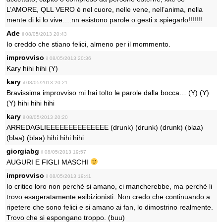
L’AMORE, QLL VERO è nel cuore, nelle vene, nell’anima, nella
mente di ki lo vive….nn esistono parole o gesti x spiegarlo!!!!!!!
Ade
il 08/05/2013 20:43
Io creddo che stiano felici, almeno per il mommento.
improvviso
il 08/05/2013 20:36
Kary hihi hihi (Y)
kary
il 08/05/2013 20:21
Bravissima improvviso mi hai tolto le parole dalla bocca… (Y) (Y)
(Y) hihi hihi hihi
kary
il 08/05/2013 20:20
ARREDAGLIEEEEEEEEEEEEEE (drunk) (drunk) (drunk) (blaa)
(blaa) (blaa) hihi hihi hihi
giorgiabg
il 08/05/2013 19:57
AUGURI E FIGLI MASCHI
improvviso
il 08/05/2013 19:41
Io critico loro non perchè si amano, ci mancherebbe, ma perchè li
trovo esageratamente esibizionisti. Non credo che continuando a
ripetere che sono felici e si amano ai fan, lo dimostrino realmente.
Trovo che si espongano troppo. (buu)