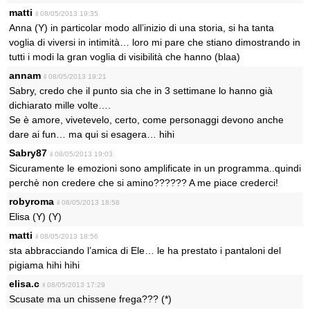
matti
il 08/05/2013 19:35
Anna (Y) in particolar modo all’inizio di una storia, si ha tanta
voglia di viversi in intimità… loro mi pare che stiano dimostrando in
tutti i modi la gran voglia di visibilità che hanno (blaa)
annam
il 08/05/2013 19:21
Sabry, credo che il punto sia che in 3 settimane lo hanno già
dichiarato mille volte….
Se è amore, vivetevelo, certo, come personaggi devono anche
dare ai fun… ma qui si esagera… hihi
Sabry87
il 08/05/2013 19:03
Sicuramente le emozioni sono amplificate in un programma..quindi
perchè non credere che si amino?????? A me piace crederci!
robyroma
il 08/05/2013 18:58
Elisa (Y) (Y)
matti
il 08/05/2013 18:56
sta abbracciando l’amica di Ele… le ha prestato i pantaloni del
pigiama hihi hihi
elisa.c
il 08/05/2013 17:29
Scusate ma un chissene frega??? (*)