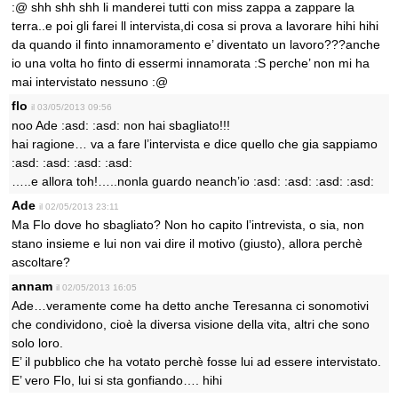
:@ shh shh shh li manderei tutti con miss zappa a zappare la
terra..e poi gli farei ll intervista,di cosa si prova a lavorare hihi hihi
da quando il finto innamoramento e’ diventato un lavoro???anche
io una volta ho finto di essermi innamorata :S perche’ non mi ha
mai intervistato nessuno :@
flo
il 03/05/2013 09:56
noo Ade :asd: :asd: non hai sbagliato!!!
hai ragione… va a fare l’intervista e dice quello che gia sappiamo
:asd: :asd: :asd: :asd:
…..e allora toh!…..nonla guardo neanch’io :asd: :asd: :asd: :asd:
Ade
il 02/05/2013 23:11
Ma Flo dove ho sbagliato? Non ho capito l’intrevista, o sia, non
stano insieme e lui non vai dire il motivo (giusto), allora perchè
ascoltare?
annam
il 02/05/2013 16:05
Ade…veramente come ha detto anche Teresanna ci sonomotivi
che condividono, cioè la diversa visione della vita, altri che sono
solo loro.
E’ il pubblico che ha votato perchè fosse lui ad essere intervistato.
E’ vero Flo, lui si sta gonfiando…. hihi