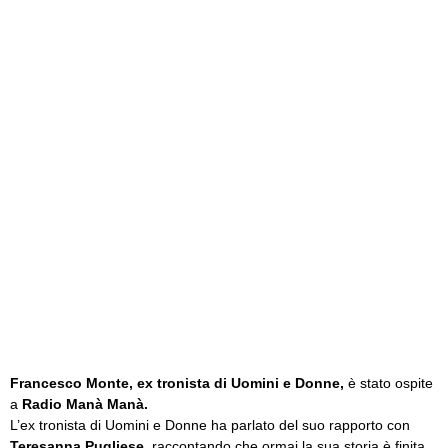
Francesco Monte, ex tronista di Uomini e Donne,
è stato ospite
a
Radio Manà Manà.
L’ex tronista di Uomini e Donne ha parlato del suo rapporto con
Teresanna Pugliese
, raccontando che ormai la sua storia è finita