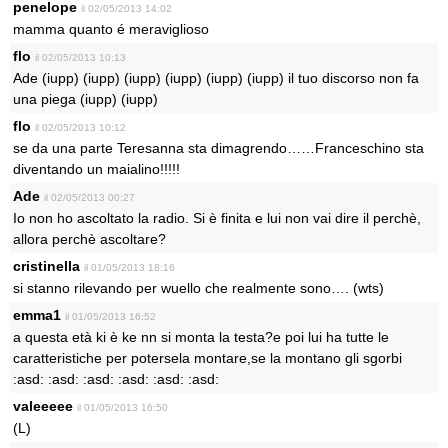
penelope
il 02/05/2013 14:02
mamma quanto é meraviglioso
flo
il 02/05/2013 10:13
Ade (iupp) (iupp) (iupp) (iupp) (iupp) (iupp) il tuo discorso non fa
una piega (iupp) (iupp)
flo
il 02/05/2013 10:12
se da una parte Teresanna sta dimagrendo……Franceschino sta
diventando un maialino!!!!!
Ade
il 02/05/2013 00:27
Io non ho ascoltato la radio. Si è finita e lui non vai dire il perchè,
allora perchè ascoltare?
cristinella
il 01/05/2013 18:16
si stanno rilevando per wuello che realmente sono…. (wts)
emma1
il 01/05/2013 16:52
a questa età ki è ke nn si monta la testa?e poi lui ha tutte le
caratteristiche per potersela montare,se la montano gli sgorbi
:asd: :asd: :asd: :asd: :asd: :asd:
valeeeee
il 01/05/2013 16:50
(L)