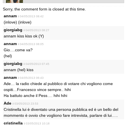
Sorry, the comment form is closed at this time.
annam
il 04/05/2013 08:42
(inlove) (inlove)
giorgiabg
il 04/05/2013 08:27
annam kiss kiss ok (Y)
annam
il 04/05/2013 08:05
Gio….come va?
(hel)
giorgiabg
il 04/05/2013 07:45
annam (hel) kiss
annam
il 04/05/2013 06:43
Ade… la radio chiede al pubblico di votare chi vogliono come
ospiti…Francesco vince sempre.. hihi
Ha battuto anche il Pess…. hihi hihi
Ade
il 03/05/2013 23:53
Cristinella lui è diventato una persona pubblica ed è un bello del
mommento è ovvio che vogliono fare intrevista, parlare di lui…..
cristinella
il 03/05/2013 10:18