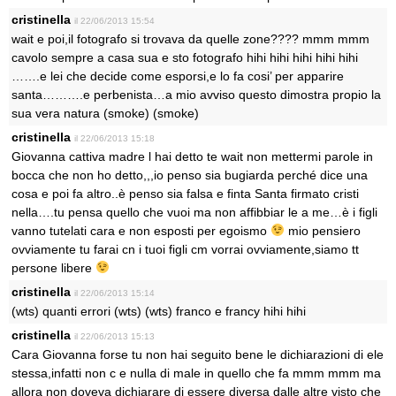
cristinella
il 22/06/2013 15:54
wait e poi,il fotografo si trovava da quelle zone???? mmm mmm
cavolo sempre a casa sua e sto fotografo hihi hihi hihi hihi hihi
…….e lei che decide come esporsi,e lo fa cosi’ per apparire
santa……….e perbenista…a mio avviso questo dimostra propio la
sua vera natura (smoke) (smoke)
cristinella
il 22/06/2013 15:18
Giovanna cattiva madre l hai detto te wait non mettermi parole in
bocca che non ho detto,,,io penso sia bugiarda perché dice una
cosa e poi fa altro..è penso sia falsa e finta Santa firmato cristi
nella….tu pensa quello che vuoi ma non affibbiar le a me…è i figli
vanno tutelati cara e non esposti per egoismo
mio pensiero
ovviamente tu farai cn i tuoi figli cm vorrai ovviamente,siamo tt
persone libere
cristinella
il 22/06/2013 15:14
(wts) quanti errori (wts) (wts) franco e francy hihi hihi
cristinella
il 22/06/2013 15:13
Cara Giovanna forse tu non hai seguito bene le dichiarazioni di ele
stessa,infatti non c e nulla di male in quello che fa mmm mmm ma
allora non doveva dichiarare di essere diversa dalle altre visto che