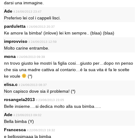
darsi una immagine.
Ade
il 24/06/2013 23:47
Preferivo lei col i cappeli lisci.
parduletta
il 24/06/2013 20:37
Ke amore la bimba! (inlove) lei km sempre.. (blaa) (blaa)
improvviso
il 24/06/2013 12:59
Molto carine entrambe.
mona
il 24/06/2013 09:39
nn trovo giusto ke mostri la figlia cosi…giusto per…dopo nn penso
che sia una madre cattiva al contario…é la sua vita é fa le scelte
ke voule
(*)
elisa.c
il 24/06/2013 08:37
Non capisco dove sia il problema! (*)
rosangela2013
il 23/06/2013 23:05
Belle insieme….si dedica molto alla sua bimba…..
Ade
il 23/06/2013 09:02
Bella bimba (Y)
Francesca
il 22/06/2013 19:32
e bellossimaaa la bimba