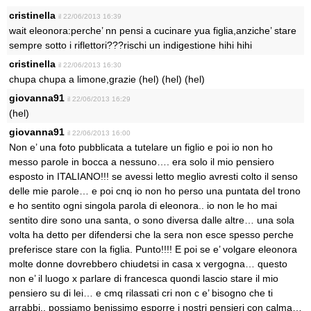
cristinella
il 22/06/2013 16:39
wait eleonora:perche’ nn pensi a cucinare yua figlia,anziche’ stare
sempre sotto i riflettori???rischi un indigestione hihi hihi
cristinella
il 22/06/2013 16:30
chupa chupa a limone,grazie (hel) (hel) (hel)
giovanna91
il 22/06/2013 16:29
(hel)
giovanna91
il 22/06/2013 16:00
Non e’ una foto pubblicata a tutelare un figlio e poi io non ho
messo parole in bocca a nessuno…. era solo il mio pensiero
esposto in ITALIANO!!! se avessi letto meglio avresti colto il senso
delle mie parole… e poi cnq io non ho perso una puntata del trono
e ho sentito ogni singola parola di eleonora.. io non le ho mai
sentito dire sono una santa, o sono diversa dalle altre… una sola
volta ha detto per difendersi che la sera non esce spesso perche
preferisce stare con la figlia. Punto!!!! E poi se e’ volgare eleonora
molte donne dovrebbero chiudetsi in casa x vergogna… questo
non e’ il luogo x parlare di francesca quondi lascio stare il mio
pensiero su di lei… e cmq rilassati cri non c e’ bisogno che ti
arrabbi.. possiamo benissimo esporre i nostri pensieri con calma…