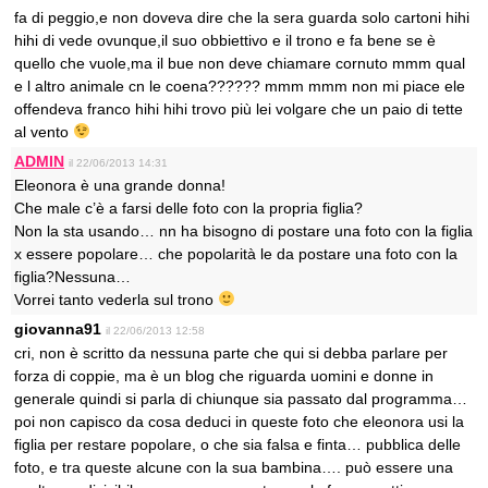
fa di peggio,e non doveva dire che la sera guarda solo cartoni hihi
hihi di vede ovunque,il suo obbiettivo e il trono e fa bene se è
quello che vuole,ma il bue non deve chiamare cornuto mmm qual
e l altro animale cn le coena?????? mmm mmm non mi piace ele
offendeva franco hihi hihi trovo più lei volgare che un paio di tette
al vento
ADMIN
il 22/06/2013 14:31
Eleonora è una grande donna!
Che male c’è a farsi delle foto con la propria figlia?
Non la sta usando… nn ha bisogno di postare una foto con la figlia
x essere popolare… che popolarità le da postare una foto con la
figlia?Nessuna…
Vorrei tanto vederla sul trono
giovanna91
il 22/06/2013 12:58
cri, non è scritto da nessuna parte che qui si debba parlare per
forza di coppie, ma è un blog che riguarda uomini e donne in
generale quindi si parla di chiunque sia passato dal programma…
poi non capisco da cosa deduci in queste foto che eleonora usi la
figlia per restare popolare, o che sia falsa e finta… pubblica delle
foto, e tra queste alcune con la sua bambina…. può essere una