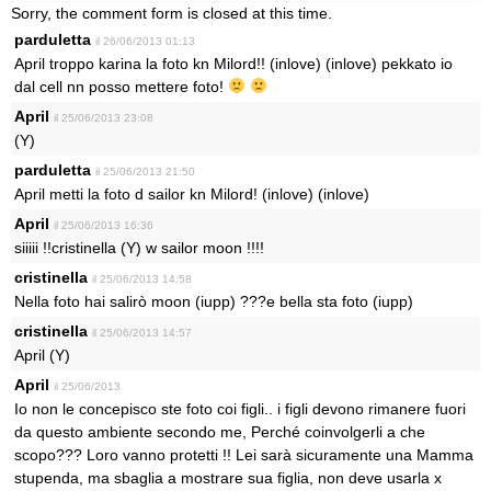
Sorry, the comment form is closed at this time.
parduletta
il 26/06/2013 01:13
April troppo karina la foto kn Milord!! (inlove) (inlove) pekkato io
dal cell nn posso mettere foto!
April
il 25/06/2013 23:08
(Y)
parduletta
il 25/06/2013 21:50
April metti la foto d sailor kn Milord! (inlove) (inlove)
April
il 25/06/2013 16:36
siiiii !!cristinella (Y) w sailor moon !!!!
cristinella
il 25/06/2013 14:58
Nella foto hai salirò moon (iupp) ???e bella sta foto (iupp)
cristinella
il 25/06/2013 14:57
April (Y)
April
il 25/06/2013
Io non le concepisco ste foto coi figli.. i figli devono rimanere fuori
da questo ambiente secondo me, Perché coinvolgerli a che
scopo??? Loro vanno protetti !! Lei sarà sicuramente una Mamma
stupenda, ma sbaglia a mostrare sua figlia, non deve usarla x