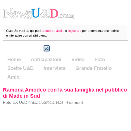
Ciao! Se vuoi da qui puoi
accedere al sito
o
registrarti
per commentare le notizie
e interagire con gli altri utenti.
Home
Anticipazioni
Video
Foto
Scelte U&D
Interviste
Grande Fratello
Amici
Ramona Amodeo con la sua famiglia nel pubblico
di Made in Sud
Foto EX UeD
Friday, 14/06/2013 16:26 - 6 commenti