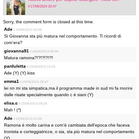
il 17/06/2024 20:47
Sorry, the comment form is closed at this time.
Ade
il 19/06/2013 03:56
Sì Giovanna sta più matura nel comportamento. Ti ricordi di
com’era?
giovanna91
il 18/06/2013 09:58
Matura ramona?!?!?!?!?!
parduletta
il 15/06/2013 14:03
Ade (Y) (Y) kiss
emma1
il 15/06/2013 09:47
lei nn mi sta simpatica,ma il programma made in sud mi fa morire
dalle risate specialmente quando c è siani (Y)
elisa.c
il 15/06/2013 08:29
Mah ! (*)
Ade
il 15/06/2013 01:56
Ramona è molto carina e com’è cambiata dell’epoca che faceva
tronista e corteggiatricce, o sia, sta più matura nel comportamento
(Y)