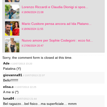
Lorenzo Riccardi e Claudia Dionigi si spos...
il 18/06/2024 21:08
Mario Cusitore pensa ancora ad Ida Platano...
il 18/06/2024 11:55
Nuovo amore per Sophie Codegoni : ecco fot...
il 17/06/2024 20:47
Sorry, the comment form is closed at this time.
Ade
il 10/07/2013 23:20
Patatina (Y)
giovanna91
il 10/07/2013 22:37
Bello!!!!!!!!
elisa.c
il 10/07/2013 22:25
A me si (*)
luna84
il 10/07/2013 21:44
Bel ragazzo…bel fisico…ma superficiale… mmm