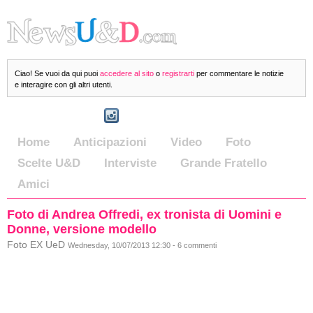
Ciao! Se vuoi da qui puoi
accedere al sito
o
registrarti
per commentare le notizie
e interagire con gli altri utenti.
Home
Anticipazioni
Video
Foto
Scelte U&D
Interviste
Grande Fratello
Amici
Foto di Andrea Offredi, ex tronista di Uomini e
Donne, versione modello
Foto EX UeD
Wednesday, 10/07/2013 12:30 - 6 commenti