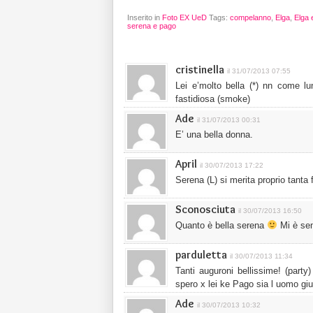
Inserito in
Foto EX UeD
Tags:
compelanno
,
Elga
,
Elga 
serena e pago
cristinella
il 31/07/2013 07:55
Lei e’molto bella (*) nn come l
fastidiosa (smoke)
Ade
il 31/07/2013 00:31
E’ una bella donna.
April
il 30/07/2013 17:22
Serena (L) si merita proprio tanta f
Sconosciuta
il 30/07/2013 16:50
Quanto è bella serena
Mi è sem
parduletta
il 30/07/2013 11:34
Tanti auguroni bellissime! (party)
spero x lei ke Pago sia l uomo giu
Ade
il 30/07/2013 10:32