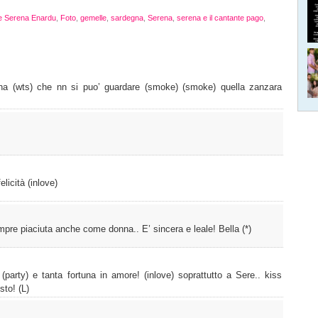
e Serena Enardu
,
Foto
,
gemelle
,
sardegna
,
Serena
,
serena e il cantante pago
,
una (wts) che nn si puo’ guardare (smoke) (smoke) quella zanzara
elicità (inlove)
pre piaciuta anche come donna.. E’ sincera e leale! Bella (*)
 (party) e tanta fortuna in amore! (inlove) soprattutto a Sere.. kiss
sto! (L)