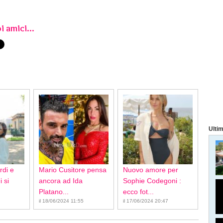
i amici...
Ultim
rdi e
Mario Cusitore pensa
Nuovo amore per
 si
ancora ad Ida
Sophie Codegoni :
Platano...
ecco fot...
il 18/06/2024 11:55
il 17/06/2024 20:47