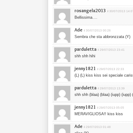
rosangela2013
il 30/07/2013 14:0
Bellissima….
Ade
il 30/07/2013 00:26
Sembra che sta abbronzzata (Y)
parduletta
il 29/07/2013 23:41
shh shh hihi
jenny1821
il 29/07/2013 22:33
(L) (L) kiss kiss sei speciale caris
parduletta
il 29/07/2013 13:39
shh shh (blaa) (blaa) (iupp) (iupp) 
jenny1821
il 29/07/2013 05:05
MERAVIGLIOSA!! kiss kiss
Ade
il 29/07/2013 01:48