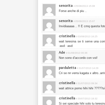
senorita
il 05/08/2013 15:08
Forse anche di piu ..
senorita
il 05/08/2013 15:07
Invidiaaaaa .. !! E cmq questa foto
cristinella
il 03/08/2013 16:25
wait teresina se ti serve una c
:asd: :asd:
Ade
il 01/08/2013 00:36
Non sono d’accordo con voi!
parduletta
il 31/07/2013 14:29
Cri se nn verra kagata x altro..arr
cristinella
il 31/07/2013 09:34
wait attrice porno hihi hihi ?????sii
cristinella
il 30/07/2013 18:32
Si sei speciale hihi solo tu teresin