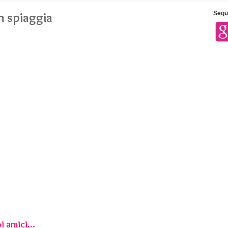
n spiaggia
Segui
»
i amici...