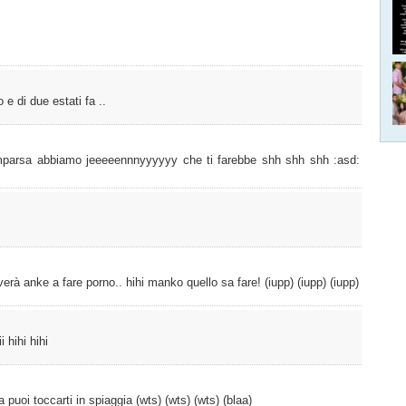
 e di due estati fa ..
omparsa abbiamo jeeeeennnyyyyyy che ti farebbe shh shh shh :asd:
iverà anke a fare porno.. hihi manko quello sa fare! (iupp) (iupp) (iupp)
i hihi hihi
a puoi toccarti in spiaggia (wts) (wts) (wts) (blaa)