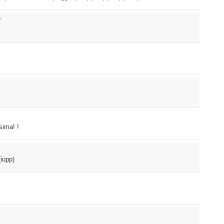
7
sima! !
(iupp)