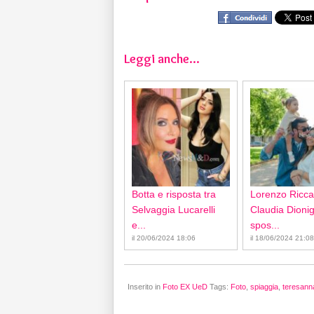
Leggi anche...
Botta e risposta tra
Lorenzo Ricca
Selvaggia Lucarelli
Claudia Dionigi
e...
spos...
il 20/06/2024 18:06
il 18/06/2024 21:08
Inserito in
Foto EX UeD
Tags:
Foto
,
spiaggia
,
teresann