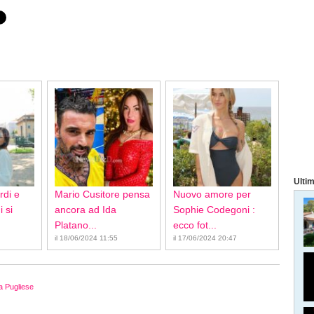
Ultim
rdi e
Mario Cusitore pensa
Nuovo amore per
 si
ancora ad Ida
Sophie Codegoni :
Platano...
ecco fot...
il 18/06/2024 11:55
il 17/06/2024 20:47
a Pugliese