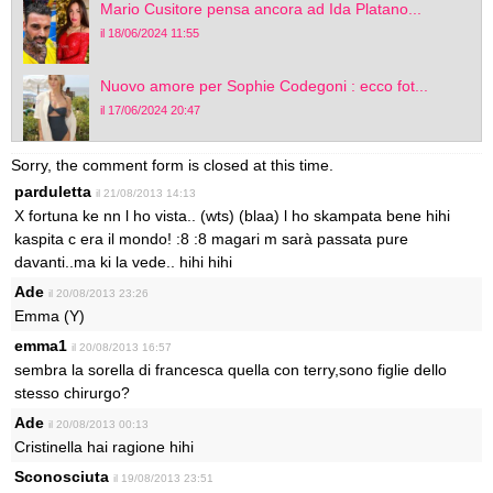
Mario Cusitore pensa ancora ad Ida Platano...
il 18/06/2024 11:55
Nuovo amore per Sophie Codegoni : ecco fot...
il 17/06/2024 20:47
Sorry, the comment form is closed at this time.
parduletta
il 21/08/2013 14:13
X fortuna ke nn l ho vista.. (wts) (blaa) l ho skampata bene hihi
kaspita c era il mondo! :8 :8 magari m sarà passata pure
davanti..ma ki la vede.. hihi hihi
Ade
il 20/08/2013 23:26
Emma (Y)
emma1
il 20/08/2013 16:57
sembra la sorella di francesca quella con terry,sono figlie dello
stesso chirurgo?
Ade
il 20/08/2013 00:13
Cristinella hai ragione hihi
Sconosciuta
il 19/08/2013 23:51