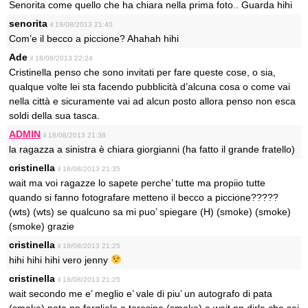
Senorita come quello che ha chiara nella prima foto.. Guarda hihi
senorita
il 19/08/2013 21:40
Com’e il becco a piccione? Ahahah hihi
Ade
il 18/08/2013 22:24
Cristinella penso che sono invitati per fare queste cose, o sia,
qualque volte lei sta facendo pubblicità d’alcuna cosa o come vai
nella città e sicuramente vai ad alcun posto allora penso non esca
soldi della sua tasca.
ADMIN
il 18/08/2013 21:38
la ragazza a sinistra è chiara giorgianni (ha fatto il grande fratello)
cristinella
il 18/08/2013 21:35
wait ma voi ragazze lo sapete perche’ tutte ma propiio tutte
quando si fanno fotografare metteno il becco a piccione?????
(wts) (wts) se qualcuno sa mi puo’ spiegare (H) (smoke) (smoke)
(smoke) grazie
cristinella
il 18/08/2013 21:25
hihi hihi hihi vero jenny
cristinella
il 18/08/2013 21:25
wait secondo me e’ meglio e’ vale di piu’ un autografo di pata