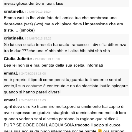
meravigliosa dentro e fuori. kiss
cristinella
il 24/08/2013 15:24
Emma wait io lho visto foto dell amica tua che sembrava una
depravata (wts) (wts) ma a chi piace dava l impressione che era
triste…. (smoke)
cristinella
il 24/08/2013 15:22
Se lui usa cecilia teresella ha usato francesco…div e’ la differenza
tra le due???che una e’ shh shh e l altra hihi hihi shh shh
Giulia Juliette
il 24/08/2013 15:10
Bea lei non si è mai pentita della sua scelta, informati
emma1
il 24/08/2013 13:08
nn è proprio il tipo di come pensi tu,guarda tutti sederi e seni al
vento,il suo costume è contenuto e nn da sfacciata.inutile spiegare
quando si hanno pareri diversi
emma1
il 24/08/2013 13:05
april devo dire ke ti ammiro molto,perchè umilmente hai capito di
aver espresso un giudizio sbagliato.sti uomini,almeno molti di loro
quando vedono seni al vento perdono la ragione.qua si diceU
PURP SE COCE CON L ACQUA SOIA.tradotto il polpo si cuoce
nella sua acqua.da buon intenditore poche parole
ora scappo