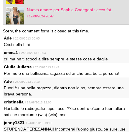
Nuovo amore per Sophie Codegoni : ecco fot...
il 17/06/2024 20:47
Sorry, the comment form is closed at this time.
Ade
il 26/08/2013 00:05
Cristinella hihi
emma1
il 25/08/2013 18:04
cri ma nn ti scocci a dire sempre le stesse cose e daglie
Giulia Juliette
il 25/08/2013 11:43
Per me è una bellissima ragazza ed anche una bella persona!
Ade
il 24/08/2013 22:10
Fuori è una bella ragazza, dientro non lo so, sembra essere una
brava persona.
cristinella
il 24/08/2013 22:00
Hai fatto le radiografie :ups: :asd: ??se dentro e’come fuori allora
sai che marciume (wts) (wts) :asd:
jenny1821
il 24/08/2013 19:08
STUPENDA TERESANNA!! Incontrerai l’uomo giusto..be sure. .sei