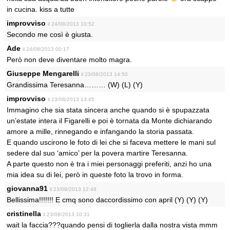
in cucina. kiss a tutte
improvviso
il 24/08/2013 10:52
Secondo me così è giusta.
Ade
il 24/08/2013 00:17
Però non deve diventare molto magra.
Giuseppe Mengarelli
il 23/08/2013 14:50
Grandissima Teresanna……… (W) (L) (Y)
improvviso
il 23/08/2013 13:45
Immagino che sia stata sincera anche quando si è spupazzata
un’estate intera il Figarelli e poi è tornata da Monte dichiarando
amore a mille, rinnegando e infangando la storia passata.
E quando uscirono le foto di lei che si faceva mettere le mani sul
sedere dal suo ‘amico’ per la povera martire Teresanna.
A parte questo non è tra i miei personaggi preferiti, anzi ho una
mia idea su di lei, però in queste foto la trovo in forma.
giovanna91
il 23/08/2013 12:48
Bellissima!!!!!!! E cmq sono daccordissimo con april (Y) (Y) (Y)
cristinella
il 23/08/2013 10:31
wait la faccia???quando pensi di toglierla dalla nostra vista mmm