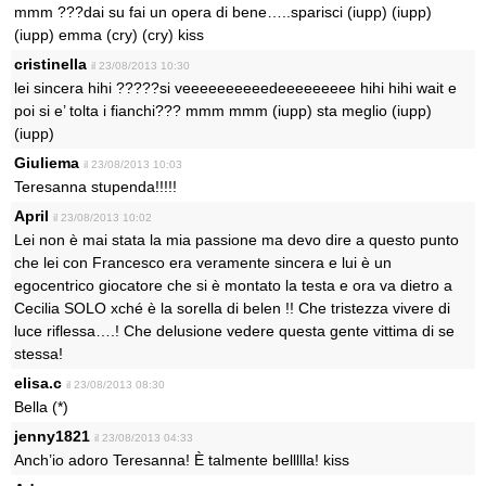
mmm ???dai su fai un opera di bene…..sparisci (iupp) (iupp)
(iupp) emma (cry) (cry) kiss
cristinella
il 23/08/2013 10:30
lei sincera hihi ?????si veeeeeeeeeedeeeeeeeee hihi hihi wait e
poi si e’ tolta i fianchi??? mmm mmm (iupp) sta meglio (iupp)
(iupp)
Giuliema
il 23/08/2013 10:03
Teresanna stupenda!!!!!
April
il 23/08/2013 10:02
Lei non è mai stata la mia passione ma devo dire a questo punto
che lei con Francesco era veramente sincera e lui è un
egocentrico giocatore che si è montato la testa e ora va dietro a
Cecilia SOLO xché è la sorella di belen !! Che tristezza vivere di
luce riflessa….! Che delusione vedere questa gente vittima di se
stessa!
elisa.c
il 23/08/2013 08:30
Bella (*)
jenny1821
il 23/08/2013 04:33
Anch’io adoro Teresanna! È talmente bellllla! kiss