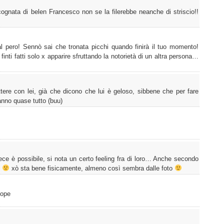
ognata di belen Francesco non se la filerebbe neanche di striscio!!
l pero! Sennò sai che tronata picchi quando finirà il tuo momento!
i finti fatti solo x apparire sfruttando la notorietà di un altra persona…
ere con lei, già che dicono che lui è geloso, sibbene che per fare
anno quase tutto (buu)
e è possibile, si nota un certo feeling fra di loro… Anche secondo
…
xò sta bene fisicamente, almeno così sembra dalle foto
nope