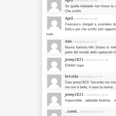
April
il 06/08/2013 01:49
Se quella Adelaide non fosse la c
Che schifo
April
il 06/08/2013 01:48
Francesco sbrigati a scendere da
(hel) e poi che schifo tutti rapport
mah..
Ade
il 06/08/2013 00:08
Nuova fiamma hihi Strano si mett
parte del mondo dello spetacolo f
jenny1821
il 05/08/2013 21:05
Ehhhh! nope
briciola
il 05/08/2013 17:07
Ciao jenny1821! Secondo me invec
me non è bella, il naso la rovina
jenny1821
il 05/08/2013 16:45
Impossibile…adelaide bruttina. . 
..conni..
il 05/08/2013 15:14