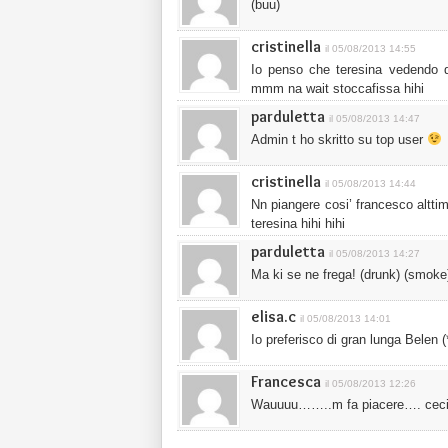
(buu)
cristinella
il 05/08/2013 14:55
Io penso che teresina vedend
mmm na wait stoccafissa hihi
parduletta
il 05/08/2013 14:47
Admin t ho skritto su top user
cristinella
il 05/08/2013 14:44
Nn piangere cosi’ francesco altt
teresina hihi hihi
parduletta
il 05/08/2013 14:27
Ma ki se ne frega! (drunk) (smoke
elisa.c
il 05/08/2013 14:01
Io preferisco di gran lunga Belen (
Francesca
il 05/08/2013 12:26
Wauuuu……..m fa piacere…. cecil