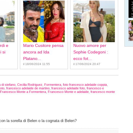
rdi e
Mario Cusitore pensa
Nuovo amore per
 si
ancora ad Ida
Sophie Codegoni :
Platano...
ecco fot...
il 18/06/2024 11:55
il 17/06/2024 20:47
a di stefano
,
Cecilia Rodriguez
,
Formentera
,
foto francesco adelaide coppia
,
foto
,
francesco adelaide de martino
,
francesco adelaide foto
,
francesco e
Francesco Monte a Formentera
,
Francesco Monte e adelaide
,
francesco monte
con la sorella di Belen o la cognata di Belen?