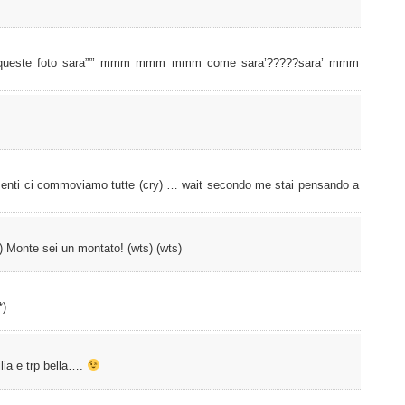
o queste foto sara””’ mmm mmm mmm come sara’?????sara’ mmm
imenti ci commoviamo tutte (cry) … wait secondo me stai pensando a
) Monte sei un montato! (wts) (wts)
*)
ia e trp bella….