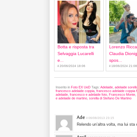
Botta e risposta tra
Lorenzo Ricca
Selvaggia Lucarelli
Claudia Dionigi
e...
spos...
il 20/06/2024 18:06
il 18/06/2024 21:08
Inserito in
Foto EX UeD
Tags:
Adelaide
,
adelaide sorell
francesco adelaide coppia
,
francesco adelaide coppia 
adelaide
,
francesco e adelaide foto
,
Francesco Monte
,
e adelaide de martino
,
sorella di Stefano De Martino
Ade
il 06/08/2013 23:15
Relendo un’altra volta, ma lui sta 