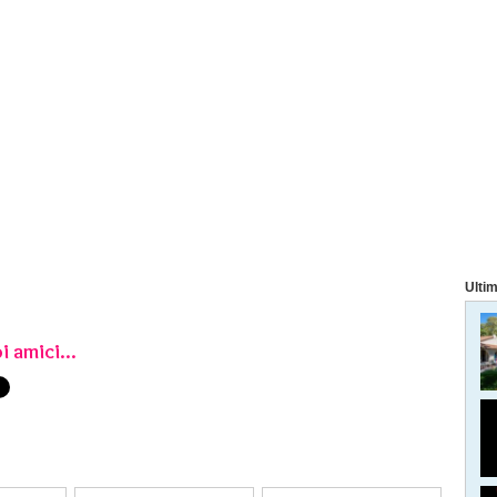
Ultim
i amici...