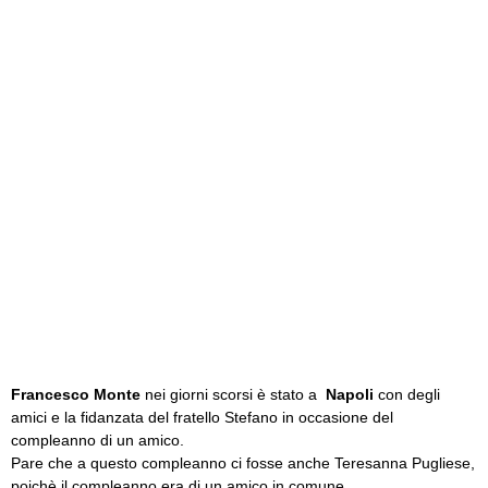
Francesco Monte
nei giorni scorsi è stato a
Napoli
con degli
amici e la fidanzata del fratello Stefano in occasione del
compleanno di un amico.
Pare che a questo compleanno ci fosse anche Teresanna Pugliese,
poichè il compleanno era di un amico in comune.