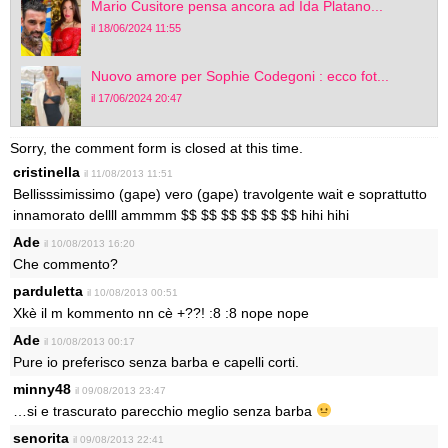
Mario Cusitore pensa ancora ad Ida Platano...
il 18/06/2024 11:55
Nuovo amore per Sophie Codegoni : ecco fot...
il 17/06/2024 20:47
Sorry, the comment form is closed at this time.
cristinella
il 11/08/2013 11:51
Bellisssimissimo (gape) vero (gape) travolgente wait e soprattutto
innamorato dellll ammmm $$ $$ $$ $$ $$ $$ hihi hihi
Ade
il 10/08/2013 16:20
Che commento?
parduletta
il 10/08/2013 00:51
Xkè il m kommento nn cè +??! :8 :8 nope nope
Ade
il 10/08/2013 00:17
Pure io preferisco senza barba e capelli corti.
minny48
il 09/08/2013 23:47
…si e trascurato parecchio meglio senza barba
senorita
il 09/08/2013 22:41