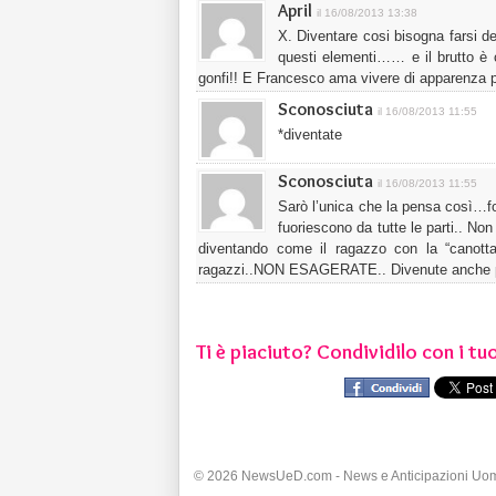
April
il 16/08/2013 13:38
X. Diventare cosi bisogna farsi de
questi elementi…… e il brutto è 
gonfi!! E Francesco ama vivere di apparenza p
Sconosciuta
il 16/08/2013 11:55
*diventate
Sconosciuta
il 16/08/2013 11:55
Sarò l’unica che la pensa così…fo
fuoriescono da tutte le parti.. No
diventando come il ragazzo con la “canotta”
ragazzi..NON ESAGERATE.. Divenute anche p
Ti è piaciuto? Condividilo con i tuo
© 2026 NewsUeD.com - News e Anticipazioni Uo