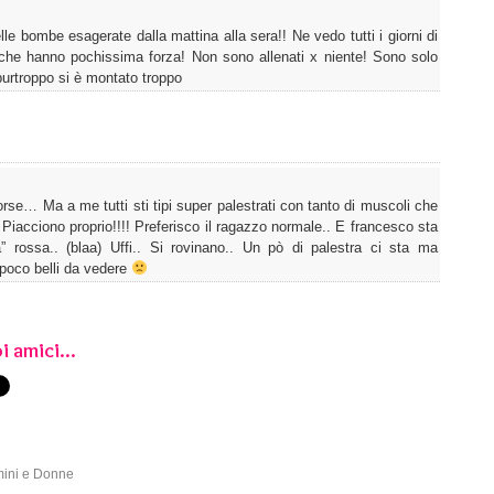
lle bombe esagerate dalla mattina alla sera!! Ne vedo tutti i giorni di
che hanno pochissima forza! Non sono allenati x niente! Sono solo
urtroppo si è montato troppo
rse… Ma a me tutti sti tipi super palestrati con tanto di muscoli che
n Piacciono proprio!!!! Preferisco il ragazzo normale.. E francesco sta
 rossa.. (blaa) Uffi.. Si rovinano.. Un pò di palestra ci sta ma
oco belli da vedere
i amici...
mini e Donne