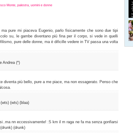
esco Monte
,
palestra
,
uomini e donne
, ma pure mi piaceva Eugenio, parlo fisicamente che sono due tipi
olo su, le gambe diventano più fina per il corpo, si vede in quelli
ofilismo, pure delle donne, ma è dificille vedere in TV passa una volta
e Andrea (*)
te diventa più bello, pure a me piace, ma non essagerato. Penso che
alcosa.
(wts) (wts) (blaa)
si..ma nn eccessivamente! :S km il m raga ne fa ma senza gonfiarsi
 (drunk) (drunk)