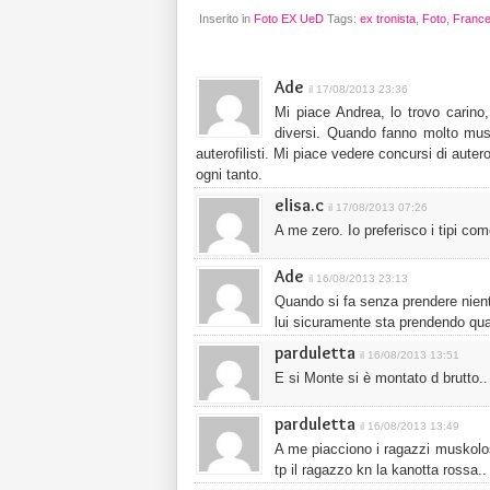
Inserito in
Foto EX UeD
Tags:
ex tronista
,
Foto
,
Franc
Ade
il 17/08/2013 23:36
Mi piace Andrea, lo trovo carino
diversi. Quando fanno molto musc
auterofilisti. Mi piace vedere concursi di auter
ogni tanto.
elisa.c
il 17/08/2013 07:26
A me zero. Io preferisco i tipi com
Ade
il 16/08/2013 23:13
Quando si fa senza prendere nien
lui sicuramente sta prendendo qu
parduletta
il 16/08/2013 13:51
E si Monte si è montato d brutto.. 
parduletta
il 16/08/2013 13:49
A me piacciono i ragazzi muskolo
tp il ragazzo kn la kanotta rossa..