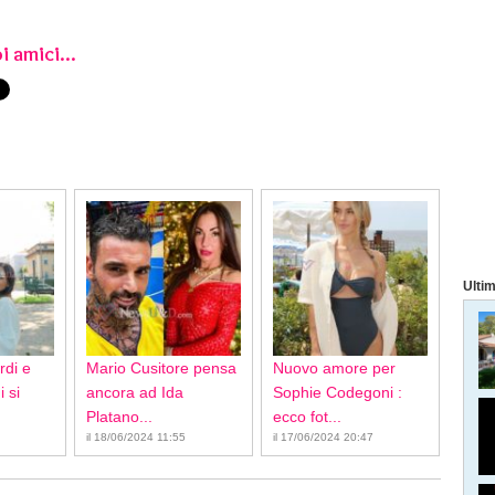
i amici...
Ultim
rdi e
Mario Cusitore pensa
Nuovo amore per
 si
ancora ad Ida
Sophie Codegoni :
Platano...
ecco fot...
il 18/06/2024 11:55
il 17/06/2024 20:47