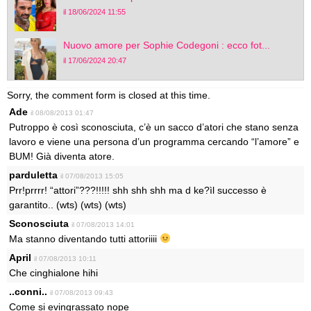
il 18/06/2024 11:55
Nuovo amore per Sophie Codegoni : ecco fot...
il 17/06/2024 20:47
Sorry, the comment form is closed at this time.
Ade
il 08/08/2013 01:47
Putroppo è così sconosciuta, c’è un sacco d’atori che stano senza
lavoro e viene una persona d’un programma cercando “l’amore” e
BUM! Già diventa atore.
parduletta
il 07/08/2013 15:05
Prr!prrrr! “attori”???!!!!! shh shh shh ma d ke?ìl successo è
garantito.. (wts) (wts) (wts)
Sconosciuta
il 07/08/2013 14:01
Ma stanno diventando tutti attoriiii
April
il 07/08/2013 10:11
Che cinghialone hihi
..conni..
il 07/08/2013 09:43
Come si evingrassato nope