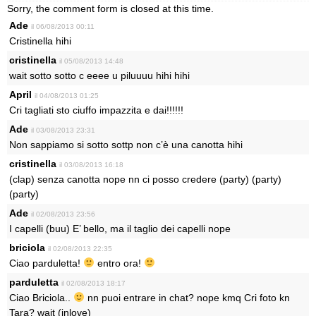
Sorry, the comment form is closed at this time.
Ade
il 06/08/2013 00:11
Cristinella hihi
cristinella
il 05/08/2013 14:48
wait sotto sotto c eeee u piluuuu hihi hihi
April
il 04/08/2013 01:25
Cri tagliati sto ciuffo impazzita e dai!!!!!!
Ade
il 03/08/2013 23:31
Non sappiamo si sotto sottp non c’è una canotta hihi
cristinella
il 03/08/2013 16:18
(clap) senza canotta nope nn ci posso credere (party) (party)
(party)
Ade
il 02/08/2013 23:56
I capelli (buu) E’ bello, ma il taglio dei capelli nope
briciola
il 02/08/2013 22:35
Ciao parduletta!
entro ora!
parduletta
il 02/08/2013 18:17
Ciao Briciola..
nn puoi entrare in chat? nope kmq Cri foto kn
Tara? wait (inlove)