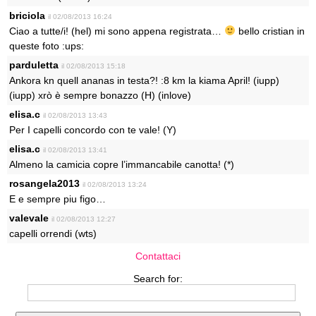
briciola
il 02/08/2013 16:24
Ciao a tutte/i! (hel) mi sono appena registrata…
bello cristian in
queste foto :ups:
parduletta
il 02/08/2013 15:18
Ankora kn quell ananas in testa?! :8 km la kiama April! (iupp)
(iupp) xrò è sempre bonazzo (H) (inlove)
elisa.c
il 02/08/2013 13:43
Per I capelli concordo con te vale! (Y)
elisa.c
il 02/08/2013 13:41
Almeno la camicia copre l’immancabile canotta! (*)
rosangela2013
il 02/08/2013 13:24
E e sempre piu figo…
valevale
il 02/08/2013 12:27
capelli orrendi (wts)
Contattaci
Search for: