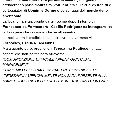
prenderanno parte
moltissimi volti noti
tra cui alcuni ex tronisti e
corteggiatori di
Uomini e Donne
e personaggi del
mondo dello
spettacolo
.
La locandina è già pronta da tempo ma dopo il ritorno di
Francesco da Formentera
,
Cecilia Rodríguez
su
Instagram
, ha
fatto sapere che ci sarà anche lei all
’evento.
La notizia era incredibile in un solo evento avremmo visto:
Francesco, Cecilia e Teresanna.
Ma a quanto pare, proprio ieri,
Teresanna Pugliese
ha fatto
sapere che non parteciperà all’evento:
“COMUNICAZIONE UFFICIALE APPENA GIUNTA DAL
MANAGEMENT:
CON IL MIO PERSONALE DISPIACERE COMUNICO CHE
“TERESANNA” UFFICIALMENTE NON SARA’ PRESENTE ALLA
MANIFESTAZIONE DELL’ 8 SETTEMBRE A BITONTO. GRAZIE”