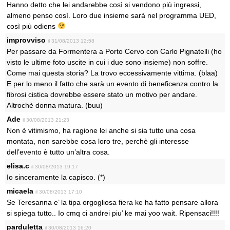
Hanno detto che lei andarebbe così si vendono più ingressi,
almeno penso così. Loro due insieme sarà nel programma UED,
così più odiens
improvviso
il 31/08/2013 12:58
Per passare da Formentera a Porto Cervo con Carlo Pignatelli (ho
visto le ultime foto uscite in cui i due sono insieme) non soffre.
Come mai questa storia? La trovo eccessivamente vittima. (blaa)
E per lo meno il fatto che sarà un evento di beneficenza contro la
fibrosi cistica dovrebbe essere stato un motivo per andare.
Altrochè donna matura. (buu)
Ade
il 30/08/2013 21:23
Non è vitimismo, ha ragione lei anche si sia tutto una cosa
montata, non sarebbe cosa loro tre, perchè gli interesse
dell’evento è tutto un’altra cosa.
elisa.c
il 30/08/2013 19:17
Io sinceramente la capisco. (*)
micaela
il 30/08/2013 17:10
Se Teresanna e’ la tipa orgogliosa fiera ke ha fatto pensare allora
si spiega tutto.. Io cmq ci andrei piu’ ke mai yoo wait. Ripensaci!!!!
parduletta
il 30/08/2013 16:20