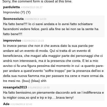
Sorry, the comment form is closed at this time.
parduletta
il 03/09/2013 00:37
Improvviso (Y) (Y)
Sconosciuta
il 02/09/2013 14:03
Ha fatto bene!!!! Io ci sarei andata e lo avrei fatto schiattare
facendomi vedere felice..però alla fine se lei non se la sente ha
fatto bene!!!!
improvviso
il 02/09/2013 13:15
Io invece penso che non è che aveva dato la sua parola per
andare ad un evento di moda. Quì si tratta di un evento di
beneficienza, che magari alla maggior parte dei personaggi che ci
andrà non interesserà, ma è la presenza che conta. E lei a mio
avviso ci fa una figura pessima dal momento in cui -a quanto pare-
per andare a quest’evento “soffre troppo” per la presenza dell’ex e
della sua nuova fiamma ma per passare tra cene e mare ormai da
tre mesi no. (buu) (blaa) shh
rosangela2013
il 01/09/2013 16:00
Ha fatto benissimo,sn pienamente daccordo ank se l indifferenza e
la miglior cosa,xo qnd e trp e trp….brava terry!
Ade
il 31/08/2013 22:42