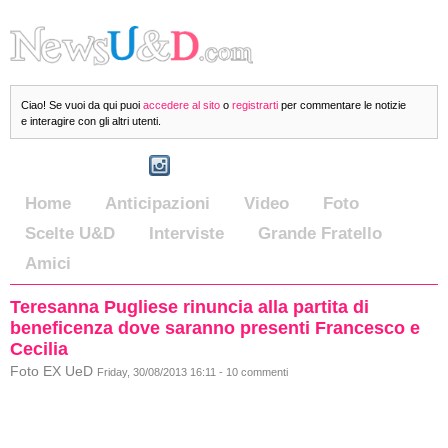
Ciao! Se vuoi da qui puoi
accedere al sito
o
registrarti
per commentare le notizie
e interagire con gli altri utenti.
Home
Anticipazioni
Video
Foto
Scelte U&D
Interviste
Grande Fratello
Amici
Teresanna Pugliese rinuncia alla partita di
beneficenza dove saranno presenti Francesco e
Cecilia
Foto EX UeD
Friday, 30/08/2013 16:11 - 10 commenti