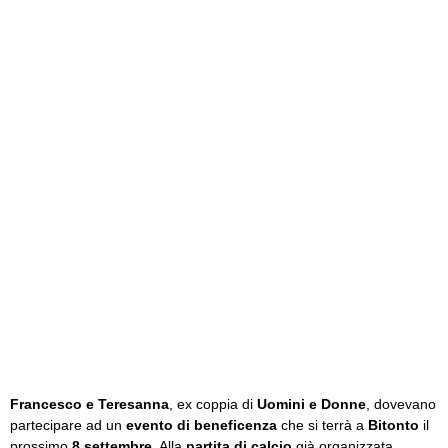
Francesco e Teresanna
, ex coppia di
Uomini e Donne
, dovevano
partecipare ad un
evento di beneficenza
che si terrà a
Bitonto
il
prossimo
8 settembre
. Alla
partita di calcio
già organizzata