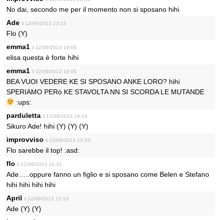
No dai, secondo me per il momento non si sposano hihi
Ade
il 12/09/2013 23:15
Flo (Y)
emma1
il 12/09/2013 19:05
elisa questa è forte hihi
emma1
il 12/09/2013 19:05
BEA VUOI VEDERE KE SI SPOSANO ANKE LORO? hihi
SPERIAMO PERò KE STAVOLTA NN SI SCORDA LE MUTANDE
:ups:
parduletta
il 12/09/2013 16:14
Sikuro Ade! hihi (Y) (Y) (Y)
improvviso
il 12/09/2013 15:33
Flo sarebbe il top! :asd:
flo
il 12/09/2013 14:31
Ade…..oppure fanno un figlio e si sposano come Belen e Stefano
hihi hihi hihi hihi
April
il 12/09/2013 13:19
Ade (Y) (Y)