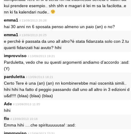
kui prendere esempio.. shh shh e magari è lei m sa la facilotta..e
nn ki fa kalendari nude..
emma1
il 13/09/2013 20:26
hai 30 anni nn 6 sposata penso almeno un paio (an) o no?
emma1
il 13/09/2013 20:25
e perchè è passata da uno all altro?è stata fidanzata solo con 2.tu
quanti fidanzati hai avuto? hihi
improvviso
il 13/09/2013 19:21
Parduletta, vedo che su questi argomenti andiamo d’accordo :asd:
(Y)
parduletta
il 13/09/2013 18:21
Certo Tere è una (an) (an) nn kombinerebbe maì oscenità simili..
hihi hihi ha fatto d peggio passando dall uno all altro in 3 edizioni d
u&d!!!! (blaa) (blaa) (blaa)
Ade
il 13/09/2013 11:35
hihi
flo
il 13/09/2013 10:16
Emma hihi ….che spirituuuuusa! :asd:
improvviso
il 12/09/2013 23:51