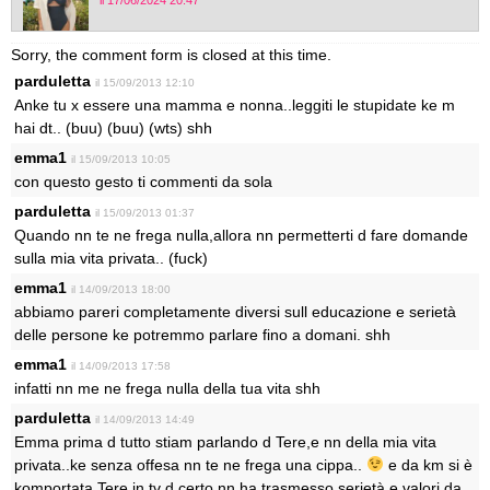
il 17/06/2024 20:47
Sorry, the comment form is closed at this time.
parduletta
il 15/09/2013 12:10
Anke tu x essere una mamma e nonna..leggiti le stupidate ke m
hai dt.. (buu) (buu) (wts) shh
emma1
il 15/09/2013 10:05
con questo gesto ti commenti da sola
parduletta
il 15/09/2013 01:37
Quando nn te ne frega nulla,allora nn permetterti d fare domande
sulla mia vita privata.. (fuck)
emma1
il 14/09/2013 18:00
abbiamo pareri completamente diversi sull educazione e serietà
delle persone ke potremmo parlare fino a domani. shh
emma1
il 14/09/2013 17:58
infatti nn me ne frega nulla della tua vita shh
parduletta
il 14/09/2013 14:49
Emma prima d tutto stiam parlando d Tere,e nn della mia vita
privata..ke senza offesa nn te ne frega una cippa..
e da km si è
komportata Tere in tv d certo nn ha trasmesso serietà e valori da