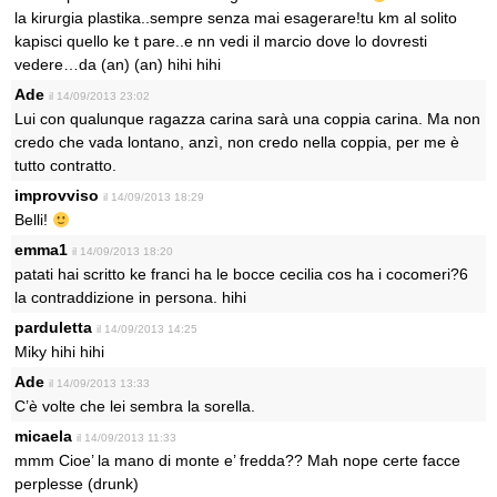
la kirurgia plastika..sempre senza mai esagerare!tu km al solito
kapisci quello ke t pare..e nn vedi il marcio dove lo dovresti
vedere…da (an) (an) hihi hihi
Ade
il 14/09/2013 23:02
Lui con qualunque ragazza carina sarà una coppia carina. Ma non
credo che vada lontano, anzì, non credo nella coppia, per me è
tutto contratto.
improvviso
il 14/09/2013 18:29
Belli!
emma1
il 14/09/2013 18:20
patati hai scritto ke franci ha le bocce cecilia cos ha i cocomeri?6
la contraddizione in persona. hihi
parduletta
il 14/09/2013 14:25
Miky hihi hihi
Ade
il 14/09/2013 13:33
C’è volte che lei sembra la sorella.
micaela
il 14/09/2013 11:33
mmm Cioe’ la mano di monte e’ fredda?? Mah nope certe facce
perplesse (drunk)