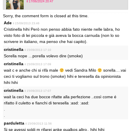
il 17/06/2024 20:47
Sorry, the comment form is closed at this time.
Ade
il 15/09/2013 23:46
Cristinella hihi Però non penso abbia fato niente nelle labra, ho
visto foto di lei piccola e già aveva la bocca carnuda (non lo so
scrivere in italiano, ma penso che hai capito).
cristinella
il 15/09/2013 17:10
Sorella nope …porella volevo dire (smoke)
cristinella
il 15/09/2013 17:09
wait c e anche chi si rifà male
vedi Sandra Milo
sorella….vai
ceci ti vogliamo sul trono (smoke) hihi e teresella da opinionista
hihi hihi
cristinella
il 15/09/2013 17:07
wait la ceci ha due bocce rifatte alla perfezione ..così come é
rifatto il culetto e fianchi di teresella :asd: :asd:
.
.
parduletta
il 15/09/2013 11:56
Si se avessi soldi m rifarei anke qualkos altro.. hihi hihi