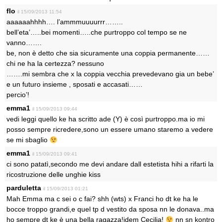
flo
il 15/09/2013 11:54
aaaaaahhhh…. l’ammmuuuurrr……..
bell’eta’…..bei momenti…..che purtroppo col tempo se ne
vanno…….
be, non è detto che sia sicuramente una coppia permanente……
chi ne ha la certezza? nessuno
…….mi sembra che x la coppia vecchia prevedevano gia un bebe’
e un futuro insieme , sposati e accasati……
percio’!
emma1
il 15/09/2013 09:44
vedi leggi quello ke ha scritto ade (Y) è così purtroppo.ma io mi
posso sempre ricredere,sono un essere umano staremo a vedere
se mi sbaglio
emma1
il 15/09/2013 09:41
ci sono patatì,secondo me devi andare dall estetista hihi a rifarti la
ricostruzione delle unghie kiss
parduletta
il 15/09/2013 01:21
Mah Emma ma c sei o c fai? shh (wts) x Franci ho dt ke ha le
bocce troppo grandi,e quel tp d vestito da sposa nn le donava..ma
ho sempre dt ke è una bella ragazza!idem Cecilia!
nn sn kontro