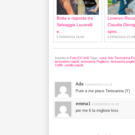
Botta e risposta tra
Lorenzo Ricca
Selvaggia Lucarelli
Claudia Dionigi
e...
spos...
il 20/06/2024 18:06
il 18/06/2024 21:08
Inserito in
Foto EX UeD
Tags:
casa
,
foto Teresanna Pu
teresanna napoli
,
teresanna Pugliese
,
teresanna puglie
Caffè
,
vanilla napoli
Ade
il 26/09/2013 12:24
Pure a me piace Teresanna (Y)
emma1
il 26/09/2013 11:32
per me 6 la migliore kiss