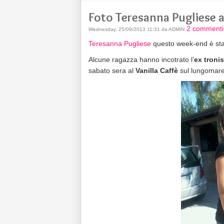
Foto Teresanna Pugliese a
2 commenti
Wednesday, 25/09/2013 11:31 da ADMIN
Teresanna Pugliese
questo week-end è sta
Alcune ragazza hanno incotrato l’
ex troni
sabato sera al
Vanilla Caffè
sul lungomare 