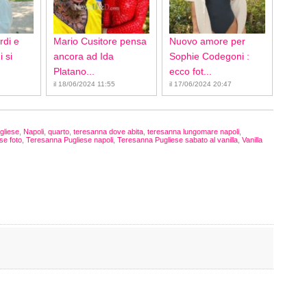
rdi e
Mario Cusitore pensa
Nuovo amore per
 si
ancora ad Ida
Sophie Codegoni :
Platano...
ecco fot...
il 18/06/2024 11:55
il 17/06/2024 20:47
gliese
,
Napoli
,
quarto
,
teresanna dove abita
,
teresanna lungomare napoli
,
se foto
,
Teresanna Pugliese napoli
,
Teresanna Pugliese sabato al vanilla
,
Vanilla